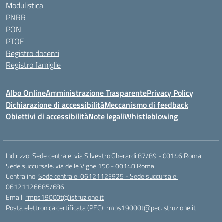
Modulistica
PNRR
PON
PTOF
Registro docenti
Registro famiglie
Albo Online
Amministrazione Trasparente
Privacy Policy
Dichiarazione di accessibilità
Meccanismo di feedback
Obiettivi di accessibilità
Note legali
Whistleblowing
Indirizzo:
Sede centrale: via Silvestro Gherardi 87/89 - 00146 Roma.
Sede succursale: via delle Vigne 156 - 00148 Roma
Centralino:
Sede centrale: 06121123925 - Sede succursale:
06121126685/686
Email:
rmps19000t@istruzione.it
Posta elettronica certificata (PEC):
rmps19000t@pec.istruzione.it