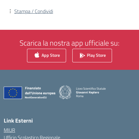
Stampa / Condividi
Scarica la nostra app ufficiale su:
App Store
Play Store
Liceo Scientifico Statale
Giovanni Keplero
Roma
— Visita la pagina iniziale della scuola
Link Esterni
MIUR
Ufficio Scolastico Regionale