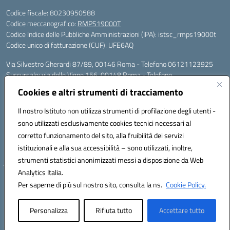
Codice fiscale: 80230950588
Codice meccanografico:
RMPS19000T
Codice Indice delle Pubbliche Amministrazioni (IPA): istsc_rmps19000t
Codice unico di fatturazione (CUF): UFE6AQ
Via Silvestro Gherardi 87/89, 00146 Roma - Telefono 06121123925
Succursale: via delle Vigne 156, 00148 Roma - Telefono
06121126685/86
Cookies e altri strumenti di tracciamento
Mail: rmps19000t@istruzione.it - PEC: rmps19000t@pec.istruzione.it
Per contatti con il Dirigente Scolastico, utilizzare esclusivamente
Il nostro Istituto non utilizza strumenti di profilazione degli utenti -
l'indirizzo mail rmps19000t@istruzione.it
sono utilizzati esclusivamente cookies tecnici necessari al
Codice univoco ufficio: UFE6AQ
corretto funzionamento del sito, alla fruibilità dei servizi
Codice meccanografico: RMPS19000T
istituzionali e alla sua accessibilità – sono utilizzati, inoltre,
Codice fiscale: 80230950588
strumenti statistici anonimizzati messi a disposizione da Web
Analytics Italia.
Hosting & Powered by 3D Solution S.r.l.
Per saperne di più sul nostro sito, consulta la ns.
Cookie Policy.
Concept & Design by Designers Italia
Personalizza
Rifiuta tutto
Accettare tutto