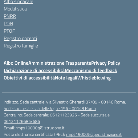
Albo sindacale
Modulistica
PNRR
PON
PTOF
Registro docenti
Registro famiglie
Albo Online
Amministrazione Trasparente
Privacy Policy
Dichiarazione di accessibilità
Meccanismo di feedback
Obiettivi di accessibilità
Note legali
Whistleblowing
Indirizzo:
Sede centrale: via Silvestro Gherardi 87/89 - 00146 Roma.
Sede succursale: via delle Vigne 156 - 00148 Roma
Centralino:
Sede centrale: 06121123925 - Sede succursale:
06121126685/686
Email:
rmps19000t@istruzione.it
Posta elettronica certificata (PEC):
rmps19000t@pec.istruzione.it