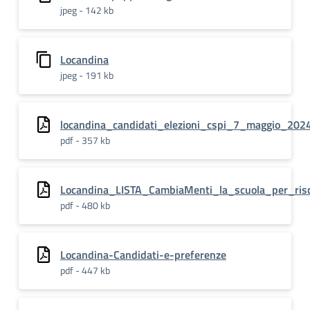
jpeg - 142 kb
Locandina
jpeg - 191 kb
locandina_candidati_elezioni_cspi_7_maggio_202
pdf - 357 kb
Locandina_LISTA_CambiaMenti_la_scuola_per_riscr
pdf - 480 kb
Locandina-Candidati-e-preferenze
pdf - 447 kb