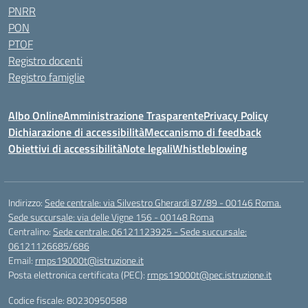
PNRR
PON
PTOF
Registro docenti
Registro famiglie
Albo Online
Amministrazione Trasparente
Privacy Policy
Dichiarazione di accessibilità
Meccanismo di feedback
Obiettivi di accessibilità
Note legali
Whistleblowing
Indirizzo:
Sede centrale: via Silvestro Gherardi 87/89 - 00146 Roma.
Sede succursale: via delle Vigne 156 - 00148 Roma
Centralino:
Sede centrale: 06121123925 - Sede succursale:
06121126685/686
Email:
rmps19000t@istruzione.it
Posta elettronica certificata (PEC):
rmps19000t@pec.istruzione.it
Codice fiscale: 80230950588