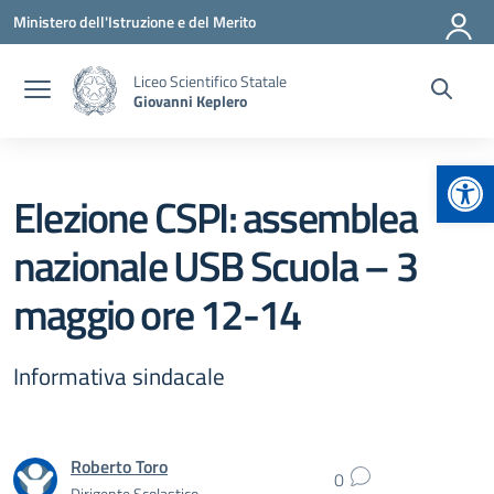
Vai ai contenuti
Vai al menu di navigazione
Vai al footer
Ministero dell'Istruzione e del Merito
Liceo Scientifico Statale
Giovanni Keplero
Apr
Elezione CSPI: assemblea
nazionale USB Scuola – 3
maggio ore 12-14
Informativa sindacale
Roberto Toro
0
Dirigente Scolastico