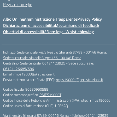
Registro famiglie
Albo Online
Amministrazione Trasparente
Privacy Policy
Dichiarazione di accessibilità
Meccanismo di feedback
Obiettivi di accessibilità
Note legali
Whistleblowing
Indirizzo:
Sede centrale: via Silvestro Gherardi 87/89 - 00146 Roma.
Sede succursale: via delle Vigne 156 - 00148 Roma
Centralino:
Sede centrale: 06121123925 - Sede succursale:
06121126685/686
Email:
rmps19000t@istruzione.it
Posta elettronica certificata (PEC):
rmps19000t@pec.istruzione.it
Codice fiscale: 80230950588
Codice meccanografico:
RMPS19000T
Codice Indice delle Pubbliche Amministrazioni (IPA): istsc_rmps19000t
Codice unico di fatturazione (CUF): UFE6AQ
Via Silvestro Gherardi 87/89, 00146 Roma - Telefono 06121123925