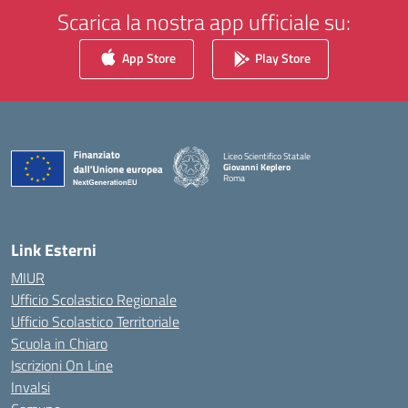
Scarica la nostra app ufficiale su:
App Store
Play Store
Liceo Scientifico Statale
Giovanni Keplero
Roma
— Visita la pagina iniziale della scuola
Link Esterni
MIUR
Ufficio Scolastico Regionale
Ufficio Scolastico Territoriale
Scuola in Chiaro
Iscrizioni On Line
Invalsi