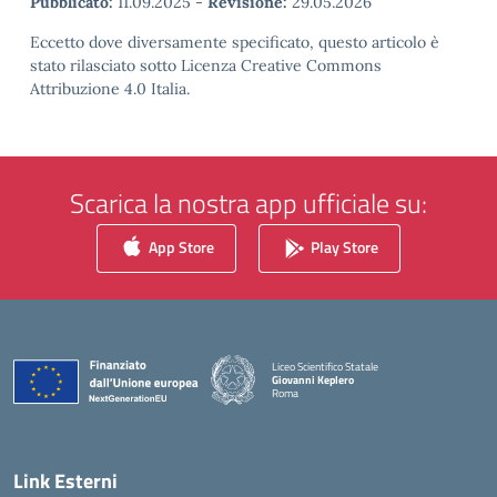
Pubblicato:
11.09.2025
-
Revisione:
29.05.2026
Eccetto dove diversamente specificato, questo articolo è
stato rilasciato sotto Licenza Creative Commons
Attribuzione 4.0 Italia.
Scarica la nostra app ufficiale su:
App Store
Play Store
Liceo Scientifico Statale
Giovanni Keplero
Roma
— Visita la pagina iniziale della scuola
Link Esterni