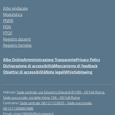
Albo sindacale
Modulistica
PNRR
PON
PTOF
Registro docenti
Registro famiglie
Albo Online
Amministrazione Trasparente
Privacy Policy
Dichiarazione di accessibilità
Meccanismo di feedback
Obiettivi di accessibilità
Note legali
Whistleblowing
Indirizzo:
Sede centrale: via Silvestro Gherardi 87/89 - 00146 Roma.
Sede succursale: via delle Vigne 156 - 00148 Roma
Centralino:
Sede centrale: 06121123925 - Sede succursale:
06121126685/686
Email:
rmps19000t@istruzione.it