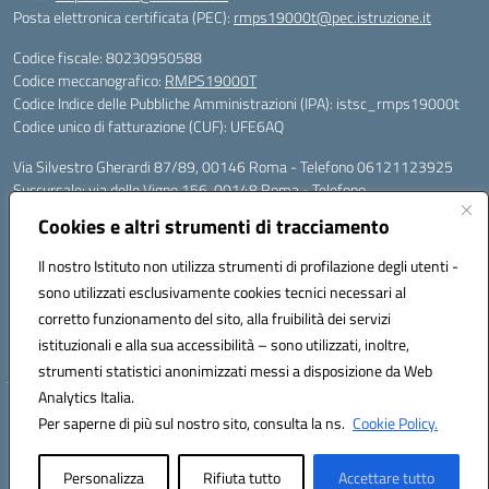
Posta elettronica certificata (PEC):
rmps19000t@pec.istruzione.it
Codice fiscale: 80230950588
Codice meccanografico:
RMPS19000T
Codice Indice delle Pubbliche Amministrazioni (IPA): istsc_rmps19000t
Codice unico di fatturazione (CUF): UFE6AQ
Via Silvestro Gherardi 87/89, 00146 Roma - Telefono 06121123925
Succursale: via delle Vigne 156, 00148 Roma - Telefono
06121126685/86
Cookies e altri strumenti di tracciamento
Mail: rmps19000t@istruzione.it - PEC: rmps19000t@pec.istruzione.it
Per contatti con il Dirigente Scolastico, utilizzare esclusivamente
Il nostro Istituto non utilizza strumenti di profilazione degli utenti -
l'indirizzo mail rmps19000t@istruzione.it
sono utilizzati esclusivamente cookies tecnici necessari al
Codice univoco ufficio: UFE6AQ
corretto funzionamento del sito, alla fruibilità dei servizi
Codice meccanografico: RMPS19000T
istituzionali e alla sua accessibilità – sono utilizzati, inoltre,
Codice fiscale: 80230950588
strumenti statistici anonimizzati messi a disposizione da Web
Analytics Italia.
Hosting & Powered by 3D Solution S.r.l.
Per saperne di più sul nostro sito, consulta la ns.
Cookie Policy.
Concept & Design by Designers Italia
Personalizza
Rifiuta tutto
Accettare tutto