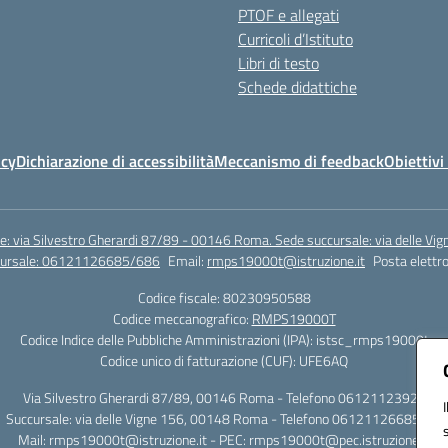
PTOF e allegati
Curricoli d’Istituto
Libri di testo
Schede didattiche
icy
Dichiarazione di accessibilità
Meccanismo di feedback
Obiettivi 
e: via Silvestro Gherardi 87/89 - 00146 Roma. Sede succursale: via delle V
ccursale: 06121126685/686
Email:
rmps19000t@istruzione.it
Posta elettro
Codice fiscale: 80230950588
Codice meccanografico:
RMPS19000T
Codice Indice delle Pubbliche Amministrazioni (IPA): istsc_rmps19000t
Codice unico di fatturazione (CUF): UFE6AQ
Via Silvestro Gherardi 87/89, 00146 Roma - Telefono 06121123925
Succursale: via delle Vigne 156, 00148 Roma - Telefono 06121126685/86
Mail: rmps19000t@istruzione.it - PEC: rmps19000t@pec.istruzione.it