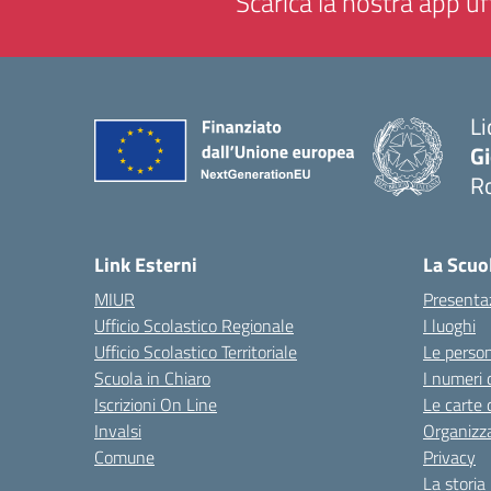
Scarica la nostra app uff
Li
G
R
— 
Link Esterni
La Scuo
MIUR
Presenta
Ufficio Scolastico Regionale
I luoghi
Ufficio Scolastico Territoriale
Le perso
Scuola in Chiaro
I numeri 
Iscrizioni On Line
Le carte 
Invalsi
Organizz
Comune
Privacy
La storia