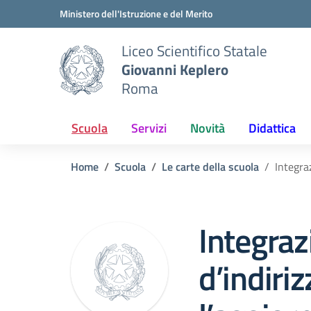
Vai ai contenuti
Vai al menu di navigazione
Vai al footer
Ministero dell'Istruzione e del Merito
Liceo Scientifico Statale
Giovanni Keplero
Roma
Scuola
Servizi
Novità
Didattica
Home
Scuola
Le carte della scuola
Integra
Integraz
d’indiri