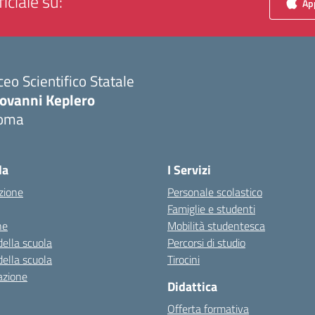
iciale su:
App
ceo Scientifico Statale
iovanni Keplero
oma
Visita la pagina iniziale della scuola
la
I Servizi
zione
Personale scolastico
Famiglie e studenti
ne
Mobilità studentesca
della scuola
Percorsi di studio
della scuola
Tirocini
azione
Didattica
Offerta formativa