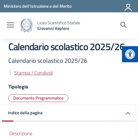
Vai ai contenuti
Vai al menu di navigazione
Vai al footer
Ministero dell'Istruzione e del Merito
Liceo Scientifico Statale
Giovanni Keplero
Calendario scolastico 2025/26
Apr
Calendario scolastico 2025/26
Stampa / Condividi
Tipologia
Documento Programmatico
Indice della pagina
Descrizione