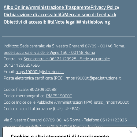
Albo Online
Amministrazione Trasparente
Privacy Policy
Dichiarazione di accessibilità
Meccanismo di feedback
Obiettivi di accessibilità
Note legali
Whistleblowing
Indirizzo:
Sede centrale: via Silvestro Gherardi 87/89 - 00146 Roma.
Sede succursale: via delle Vigne 156 - 00148 Roma
Centralino:
Sede centrale: 06121123925 - Sede succursale:
06121126685/686
Email:
rmps19000t@istruzione.it
Posta elettronica certificata (PEC):
rmps19000t@pec.istruzione.it
Codice fiscale: 80230950588
Codice meccanografico:
RMPS19000T
Codice Indice delle Pubbliche Amministrazioni (IPA): istsc_rmps19000t
Codice unico di fatturazione (CUF): UFE6AQ
Via Silvestro Gherardi 87/89, 00146 Roma - Telefono 06121123925
Succursale: via delle Vigne 156, 00148 Roma - Telefono
06121126685/86
Cookies e altri strumenti di tracciamento