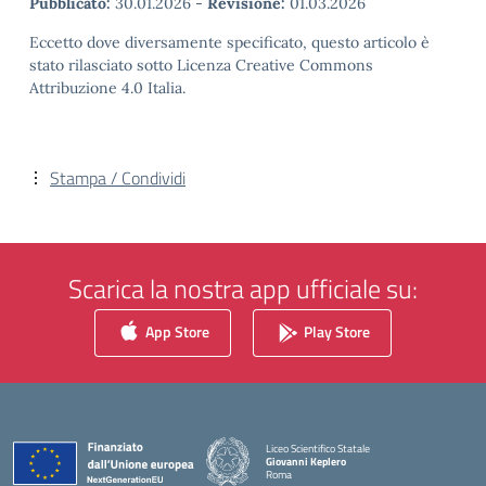
Pubblicato:
30.01.2026
-
Revisione:
01.03.2026
Eccetto dove diversamente specificato, questo articolo è
stato rilasciato sotto Licenza Creative Commons
Attribuzione 4.0 Italia.
Stampa / Condividi
Scarica la nostra app ufficiale su:
App Store
Play Store
Liceo Scientifico Statale
Giovanni Keplero
Roma