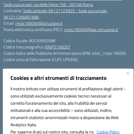
Sede succursale: via delle Vigne 156 - 00148 Roma
Centralino:
Sede centrale: 06121123925 - Sede succursale:
06121126685/686
Email:
rmps19000t@istruzione.it
Posta elettronica certificata (PEC):
rmps19000t@pec.istruzione.it
Codice fiscale: 80230950588
Codice meccanografico:
RMPS19000T
Codice Indice delle Pubbliche Amministrazioni (IPA): istsc_rmps19000t
Codice unico di fatturazione (CUF): UFE6AQ
Via Silvestro Gherardi 87/89, 00146 Roma - Telefono 06121123925
Succursale: via delle Vigne 156, 00148 Roma - Telefono
Cookies e altri strumenti di tracciamento
06121126685/86
Il nostro Istituto non utilizza strumenti di profilazione degli utenti -
Mail: rmps19000t@istruzione.it - PEC: rmps19000t@pec.istruzione.it
Per contatti con il Dirigente Scolastico, utilizzare esclusivamente
sono utilizzati esclusivamente cookies tecnici necessari al
l'indirizzo mail rmps19000t@istruzione.it
corretto funzionamento del sito, alla fruibilità dei servizi
Codice univoco ufficio: UFE6AQ
istituzionali e alla sua accessibilità – sono utilizzati, inoltre,
Codice meccanografico: RMPS19000T
strumenti statistici anonimizzati messi a disposizione da Web
Codice fiscale: 80230950588
Analytics Italia.
Per saperne di più sul nostro sito, consulta la ns.
Cookie Policy.