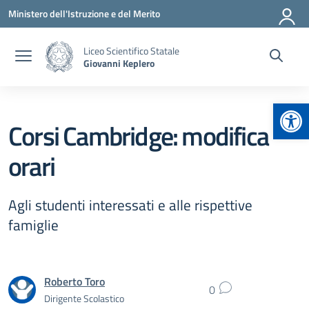
Vai ai contenuti
Vai al menu di navigazione
Vai al footer
Ministero dell'Istruzione e del Merito
Liceo Scientifico Statale
Giovanni Keplero
Apr
Corsi Cambridge: modifica
orari
Agli studenti interessati e alle rispettive
famiglie
Roberto Toro
0
Dirigente Scolastico