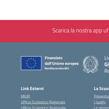
Scarica la nostra app uff
Li
G
R
— 
Link Esterni
La Scuo
MIUR
Presenta
Ufficio Scolastico Regionale
I luoghi
Ufficio Scolastico Territoriale
Le perso