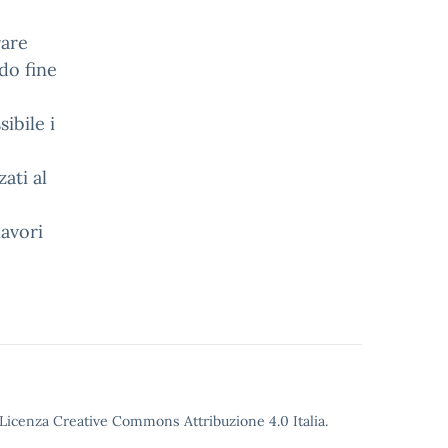
rare
do fine
ibile i
ati al
lavori
o Licenza Creative Commons Attribuzione 4.0 Italia.