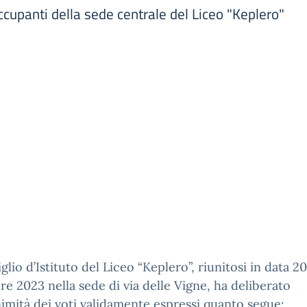
occupanti della sede centrale del Liceo "Keplero"
iglio d’Istituto del Liceo “Keplero”, riunitosi in data 20
e 2023 nella sede di via delle Vigne, ha deliberato
nimità dei voti validamente espressi quanto segue: