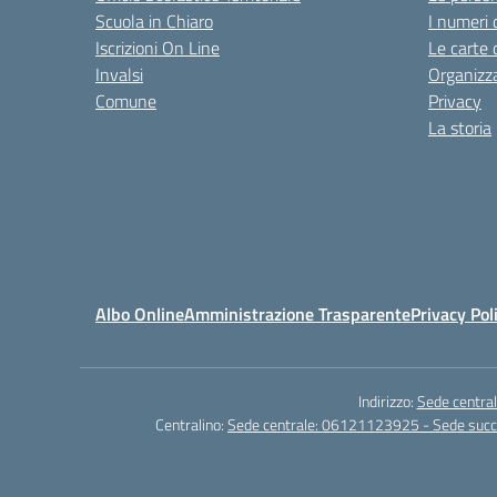
Scuola in Chiaro
I numeri 
Iscrizioni On Line
Le carte 
Invalsi
Organizz
Comune
Privacy
La storia
Albo Online
Amministrazione Trasparente
Privacy Pol
Indirizzo:
Sede central
Centralino:
Sede centrale: 06121123925 - Sede su