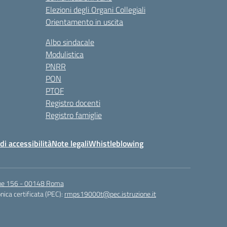
Elezioni degli Organi Collegiali
Orientamento in uscita
Albo sindacale
Modulistica
PNRR
PON
PTOF
Registro docenti
Registro famiglie
di accessibilità
Note legali
Whistleblowing
igne 156 - 00148 Roma
nica certificata (PEC):
rmps19000t@pec.istruzione.it