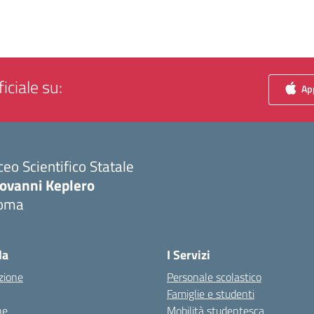
iciale su:
App
ceo Scientifico Statale
iovanni Keplero
oma
Visita la pagina iniziale della scuola
la
I Servizi
zione
Personale scolastico
Famiglie e studenti
ne
Mobilità studentesca