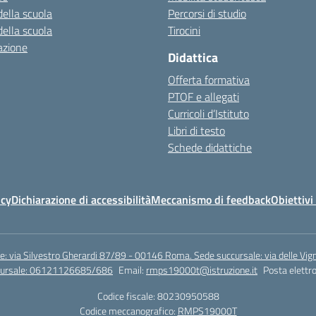
della scuola
Percorsi di studio
della scuola
Tirocini
azione
Didattica
Offerta formativa
PTOF e allegati
Curricoli d’Istituto
Libri di testo
Schede didattiche
icy
Dichiarazione di accessibilità
Meccanismo di feedback
Obiettivi 
e: via Silvestro Gherardi 87/89 - 00146 Roma. Sede succursale: via delle V
ccursale: 06121126685/686
Email:
rmps19000t@istruzione.it
Posta elettro
Codice fiscale: 80230950588
Codice meccanografico:
RMPS19000T