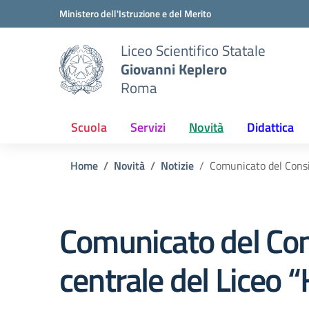
Vai ai contenuti
Vai al menu di navigazione
Vai al footer
Ministero dell'Istruzione e del Merito
Liceo Scientifico Statale
Giovanni Keplero
Roma
Scuola
Servizi
Novità
Didattica
Home
Novità
Notizie
Comunicato del Consig
Comunicato del Cons
centrale del Liceo 