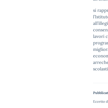
si rapp
l’Istit
all’ill
consent
lavori 
program
miglior
economi
arreche
scolast
Pubblicat
Eccetto d