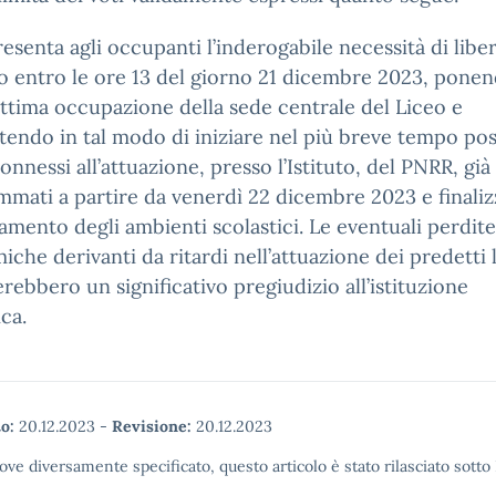
resenta agli occupanti l’inderogabile necessità di libe
uto entro le ore 13 del giorno 21 dicembre 2023, ponen
egittima occupazione della sede centrale del Liceo e
endo in tal modo di iniziare nel più breve tempo poss
connessi all’attuazione, presso l’Istituto, del PNRR, già
mati a partire da venerdì 22 dicembre 2023 e finalizz
amento degli ambienti scolastici. Le eventuali perdite
che derivanti da ritardi nell’attuazione dei predetti 
rebbero un significativo pregiudizio all’istituzione
ica.
o:
20.12.2023
-
Revisione:
20.12.2023
ove diversamente specificato, questo articolo è stato rilasciato sott