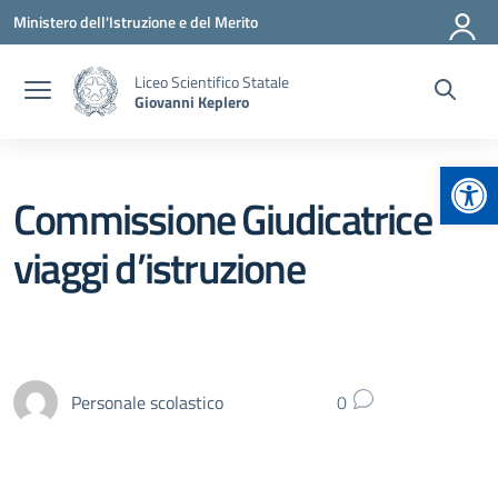
Vai ai contenuti
Vai al menu di navigazione
Vai al footer
Ministero dell'Istruzione e del Merito
Liceo Scientifico Statale
Giovanni Keplero
Apr
Commissione Giudicatrice
viaggi d’istruzione
Personale scolastico
0