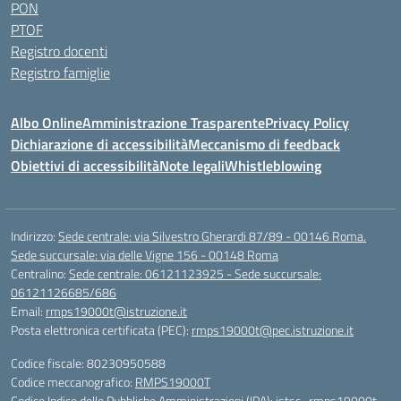
PON
PTOF
Registro docenti
Registro famiglie
Albo Online
Amministrazione Trasparente
Privacy Policy
Dichiarazione di accessibilità
Meccanismo di feedback
Obiettivi di accessibilità
Note legali
Whistleblowing
Indirizzo:
Sede centrale: via Silvestro Gherardi 87/89 - 00146 Roma.
Sede succursale: via delle Vigne 156 - 00148 Roma
Centralino:
Sede centrale: 06121123925 - Sede succursale:
06121126685/686
Email:
rmps19000t@istruzione.it
Posta elettronica certificata (PEC):
rmps19000t@pec.istruzione.it
Codice fiscale: 80230950588
Codice meccanografico:
RMPS19000T
Codice Indice delle Pubbliche Amministrazioni (IPA): istsc_rmps19000t