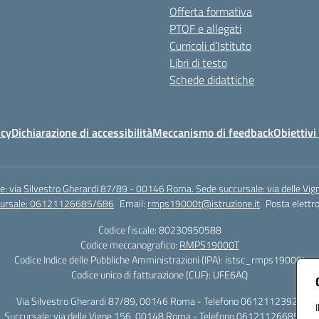
Offerta formativa
PTOF e allegati
Curricoli d’Istituto
Libri di testo
Schede didattiche
icy
Dichiarazione di accessibilità
Meccanismo di feedback
Obiettivi 
e: via Silvestro Gherardi 87/89 - 00146 Roma. Sede succursale: via delle V
ccursale: 06121126685/686
Email:
rmps19000t@istruzione.it
Posta elettro
Codice fiscale: 80230950588
Codice meccanografico:
RMPS19000T
Codice Indice delle Pubbliche Amministrazioni (IPA): istsc_rmps19000t
Codice unico di fatturazione (CUF): UFE6AQ
Via Silvestro Gherardi 87/89, 00146 Roma - Telefono 06121123925
Succursale: via delle Vigne 156, 00148 Roma - Telefono 06121126685/86