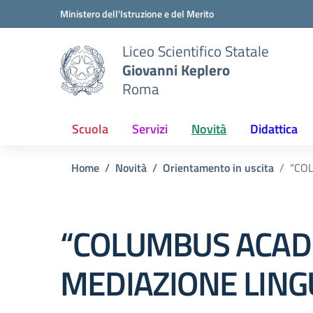
Vai ai contenuti
Vai al menu di navigazione
Vai al footer
Ministero dell'Istruzione e del Merito
Liceo Scientifico Statale
Giovanni Keplero
Roma
Scuola
Servizi
Novità
Didattica
Home
Novità
Orientamento in uscita
“COL
“COLUMBUS ACADE
MEDIAZIONE LING