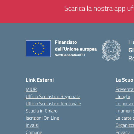
Scarica la nostra app uff
Li
G
R
— 
Link Esterni
La Scuo
MIUR
Presenta
Ufficio Scolastico Regionale
I luoghi
Ufficio Scolastico Territoriale
Le perso
Scuola in Chiaro
I numeri 
Iscrizioni On Line
Le carte 
Invalsi
Organizz
Comune
Privacy