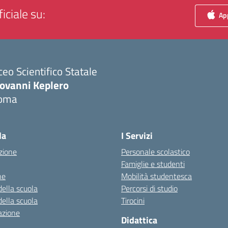
iciale su:
App
ceo Scientifico Statale
iovanni Keplero
oma
Visita la pagina iniziale della scuola
la
I Servizi
zione
Personale scolastico
Famiglie e studenti
ne
Mobilità studentesca
della scuola
Percorsi di studio
della scuola
Tirocini
azione
Didattica