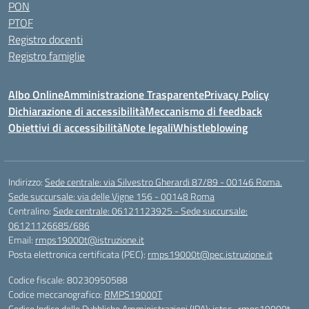
PON
PTOF
Registro docenti
Registro famiglie
Albo Online
Amministrazione Trasparente
Privacy Policy
Dichiarazione di accessibilità
Meccanismo di feedback
Obiettivi di accessibilità
Note legali
Whistleblowing
Indirizzo:
Sede centrale: via Silvestro Gherardi 87/89 - 00146 Roma.
Sede succursale: via delle Vigne 156 - 00148 Roma
Centralino:
Sede centrale: 06121123925 - Sede succursale:
06121126685/686
Email:
rmps19000t@istruzione.it
Posta elettronica certificata (PEC):
rmps19000t@pec.istruzione.it
Codice fiscale: 80230950588
Codice meccanografico:
RMPS19000T
Codice Indice delle Pubbliche Amministrazioni (IPA): istsc_rmps19000t