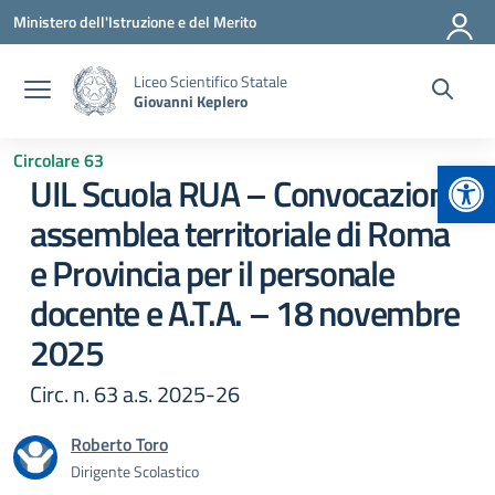
Vai ai contenuti
Vai al menu di navigazione
Vai al footer
Ministero dell'Istruzione e del Merito
Liceo Scientifico Statale
Giovanni Keplero
Circolare 63
Apr
UIL Scuola RUA – Convocazione
assemblea territoriale di Roma
e Provincia per il personale
docente e A.T.A. – 18 novembre
2025
Circ. n. 63 a.s. 2025-26
Roberto Toro
Dirigente Scolastico