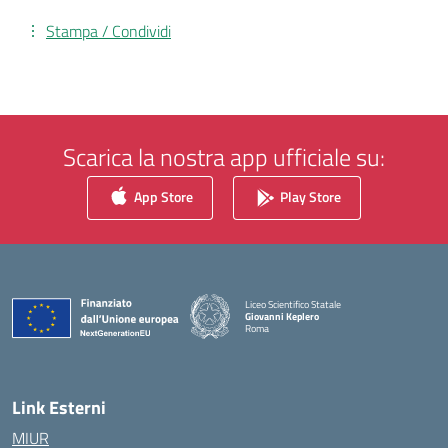
Stampa / Condividi
Scarica la nostra app ufficiale su:
App Store
Play Store
Liceo Scientifico Statale
Giovanni Keplero
Roma
— Visita la pagina iniziale della scuola
Link Esterni
MIUR