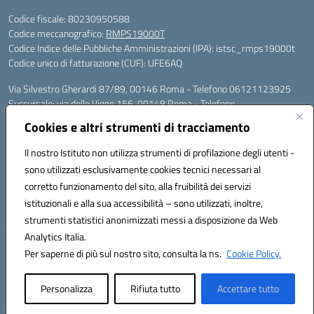
Codice fiscale: 80230950588
Codice meccanografico:
RMPS19000T
Codice Indice delle Pubbliche Amministrazioni (IPA): istsc_rmps19000t
Codice unico di fatturazione (CUF): UFE6AQ
Via Silvestro Gherardi 87/89, 00146 Roma - Telefono 06121123925
Succursale: via delle Vigne 156, 00148 Roma - Telefono
06121126685/86
Cookies e altri strumenti di tracciamento
Mail: rmps19000t@istruzione.it - PEC: rmps19000t@pec.istruzione.it
Per contatti con il Dirigente Scolastico, utilizzare esclusivamente
Il nostro Istituto non utilizza strumenti di profilazione degli utenti -
l'indirizzo mail rmps19000t@istruzione.it
sono utilizzati esclusivamente cookies tecnici necessari al
Codice univoco ufficio: UFE6AQ
corretto funzionamento del sito, alla fruibilità dei servizi
Codice meccanografico: RMPS19000T
istituzionali e alla sua accessibilità – sono utilizzati, inoltre,
Codice fiscale: 80230950588
strumenti statistici anonimizzati messi a disposizione da Web
Analytics Italia.
Hosting & Powered by 3D Solution S.r.l.
Per saperne di più sul nostro sito, consulta la ns.
Cookie Policy.
Concept & Design by Designers Italia
Personalizza
Rifiuta tutto
Accettare tutto