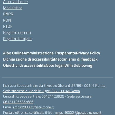
Albo sindacale
Modulistica
PNRR
PON
PTOF
Registro docenti
Registro famiglie
Albo Online
Amministrazione Trasparente
Privacy Policy
Dichiarazione di accessibilità
Meccanismo di feedback
Obiettivi di accessibilità
Note legali
Whistleblowing
Indirizzo:
Sede centrale: via Silvestro Gherardi 87/89 - 00146 Roma.
Sede succursale: via delle Vigne 156 - 00148 Roma
Centralino:
Sede centrale: 06121123925 - Sede succursale:
06121126685/686
Email:
rmps19000t@istruzione.it
Posta elettronica certificata (PEC):
rmps19000t@pec.istruzione.it