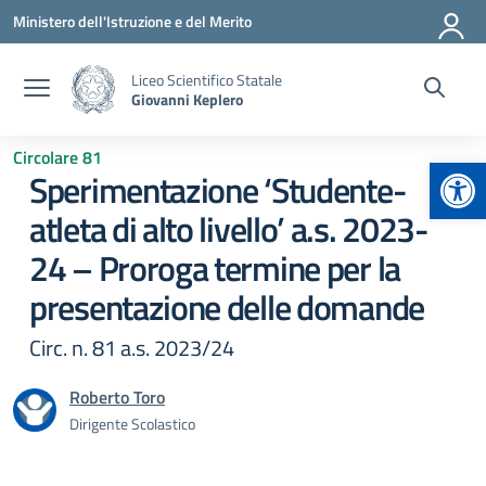
Vai ai contenuti
Vai al menu di navigazione
Vai al footer
Ministero dell'Istruzione e del Merito
Liceo Scientifico Statale
Giovanni Keplero
Circolare 81
Apr
Sperimentazione ‘Studente-
atleta di alto livello’ a.s. 2023-
24 – Proroga termine per la
presentazione delle domande
Circ. n. 81 a.s. 2023/24
Roberto Toro
Dirigente Scolastico