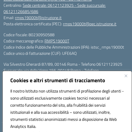
Centralino:
Sede centrale: 06121123925 - Sede succursale:
06121126685/686
Email:
rmps19000t@istruzione.it
Posta elettronica certificata (PEC):
rmps19000t@pec.istruzione.it
Codice fiscale: 80230950588
Codice meccanografico:
RMPS19000T
Codice Indice delle Pubbliche Amministrazioni (IPA): istsc_rmps19000t
Codice unico di fatturazione (CUF): UFE6AQ
Via Silvestro Gherardi 87/89, 00146 Roma - Telefono 06121123925
Succursale: via delle Vigne 156, 00148 Roma - Telefono
06121126685/86
Cookies e altri strumenti di tracciamento
Mail: rmps19000t@istruzione.it - PEC: rmps19000t@pec.istruzione.it
Per contatti con il Dirigente Scolastico, utilizzare esclusivamente
Il nostro Istituto non utilizza strumenti di profilazione degli utenti -
l'indirizzo mail rmps19000t@istruzione.it
sono utilizzati esclusivamente cookies tecnici necessari al
Codice univoco ufficio: UFE6AQ
corretto funzionamento del sito, alla fruibilità dei servizi
Codice meccanografico: RMPS19000T
istituzionali e alla sua accessibilità – sono utilizzati, inoltre,
Codice fiscale: 80230950588
strumenti statistici anonimizzati messi a disposizione da Web
Analytics Italia.
Hosting & Powered by 3D Solution S.r.l.