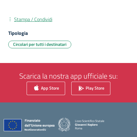
Stampa / Condividi
Tipologia
Circolari per tutti i destinatari
Scarica la nostra app ufficiale su:
App Store
Play Store
Liceo Scientifico Statale
Giovanni Keplero
Roma
— Visita la pagina iniziale della scuola