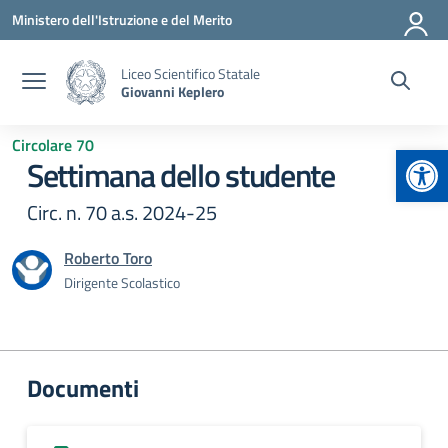
Vai ai contenuti
Vai al menu di navigazione
Vai al footer
Ministero dell'Istruzione e del Merito
Liceo Scientifico Statale
Giovanni Keplero
Circolare 70
Apr
Settimana dello studente
Circ. n. 70 a.s. 2024-25
Roberto Toro
Dirigente Scolastico
Documenti