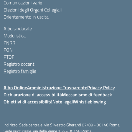
Comunicazioni varie
Elezioni degli Organi Collegiali
Orientamento in uscita
Albo sindacale
Modulistica
PNRR
PON
PTOF
Registro docenti
Registro famiglie
Albo Online
Amministrazione Trasparente
Privacy Policy
Dichiarazione di accessibilità
Meccanismo di feedback
Obiettivi di accessibilità
Note legali
Whistleblowing
Indirizzo:
Sede centrale: via Silvestro Gherardi 87/89 - 00146 Roma.
Sede succursale: via delle Vigne 156 - 00148 Roma