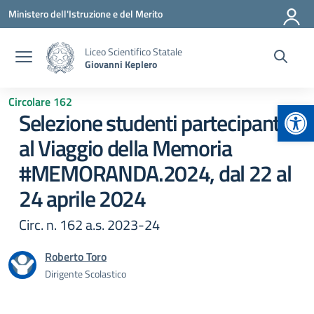
Vai ai contenuti
Vai al menu di navigazione
Vai al footer
Ministero dell'Istruzione e del Merito
Liceo Scientifico Statale
Giovanni Keplero
Circolare 162
Apr
Selezione studenti partecipanti
al Viaggio della Memoria
#MEMORANDA.2024, dal 22 al
24 aprile 2024
Circ. n. 162 a.s. 2023-24
Roberto Toro
Dirigente Scolastico