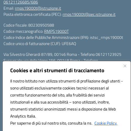
06121126685/686
Email:
rmps19000t@istruzione.it
Posta elettronica certificata (PEC):
rmps19000t@pec.istruzione.it
Codice fiscale: 80230950588
Codice meccanografico:
RMPS19000T
Codice Indice delle Pubbliche Amministrazioni (IPA): istsc_rmps19000t
Codice unico di fatturazione (CUF): UFE6AQ
Via Silvestro Gherardi 87/89, 00146 Roma - Telefono 06121123925
Succursale: via delle Vigne 156, 00148 Roma - Telefono
06121126685/86
Cookies e altri strumenti di tracciamento
Mail: rmps19000t@istruzione.it - PEC: rmps19000t@pec.istruzione.it
Per contatti con il Dirigente Scolastico, utilizzare esclusivamente
Il nostro Istituto non utilizza strumenti di profilazione degli utenti -
l'indirizzo mail rmps19000t@istruzione.it
sono utilizzati esclusivamente cookies tecnici necessari al
Codice univoco ufficio: UFE6AQ
corretto funzionamento del sito, alla fruibilità dei servizi
Codice meccanografico: RMPS19000T
istituzionali e alla sua accessibilità – sono utilizzati, inoltre,
Codice fiscale: 80230950588
strumenti statistici anonimizzati messi a disposizione da Web
Analytics Italia.
Hosting & Powered by 3D Solution S.r.l.
Per saperne di più sul nostro sito, consulta la ns.
Cookie Policy.
Concept & Design by Designers Italia