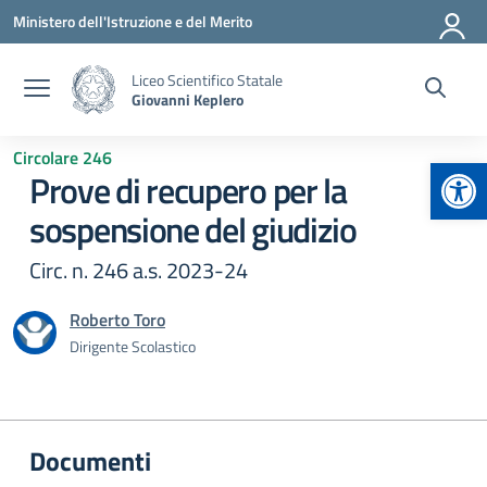
Vai ai contenuti
Vai al menu di navigazione
Vai al footer
Ministero dell'Istruzione e del Merito
Liceo Scientifico Statale
Giovanni Keplero
Circolare 246
Apr
Prove di recupero per la
sospensione del giudizio
Circ. n. 246 a.s. 2023-24
Roberto Toro
Dirigente Scolastico
Documenti