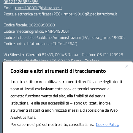
06121126685/686
Email:
rmps19000t@istruzione.it
Posta elettronica certificata (PEC):
rmps19000t@pec.istruzione.it
Codice fiscale: 80230950588
Codice meccanografico:
RMPS19000T
Codice Indice delle Pubbliche Amministrazioni (IPA): istsc_rmps19000t
Codice unico di fatturazione (CUF): UFE6AQ
Via Silvestro Gherardi 87/89, 00146 Roma - Telefono 06121123925
Succursale: via delle Vigne 156, 00148 Roma - Telefono
06121126685/86
Cookies e altri strumenti di tracciamento
Mail: rmps19000t@istruzione.it - PEC: rmps19000t@pec.istruzione.it
Per contatti con il Dirigente Scolastico, utilizzare esclusivamente
Il nostro Istituto non utilizza strumenti di profilazione degli utenti -
l'indirizzo mail rmps19000t@istruzione.it
sono utilizzati esclusivamente cookies tecnici necessari al
Codice univoco ufficio: UFE6AQ
corretto funzionamento del sito, alla fruibilità dei servizi
Codice meccanografico: RMPS19000T
istituzionali e alla sua accessibilità – sono utilizzati, inoltre,
Codice fiscale: 80230950588
strumenti statistici anonimizzati messi a disposizione da Web
Analytics Italia.
Hosting & Powered by 3D Solution S.r.l.
Per saperne di più sul nostro sito, consulta la ns.
Cookie Policy.
Concept & Design by Designers Italia