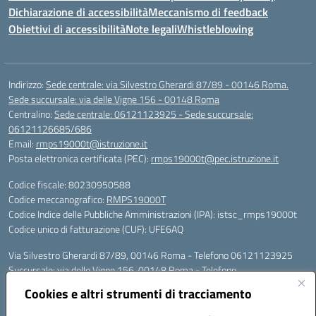
Dichiarazione di accessibilità
Meccanismo di feedback
Obiettivi di accessibilità
Note legali
Whistleblowing
Indirizzo:
Sede centrale: via Silvestro Gherardi 87/89 - 00146 Roma.
Sede succursale: via delle Vigne 156 - 00148 Roma
Centralino:
Sede centrale: 06121123925 - Sede succursale:
06121126685/686
Email:
rmps19000t@istruzione.it
Posta elettronica certificata (PEC):
rmps19000t@pec.istruzione.it
Codice fiscale: 80230950588
Codice meccanografico:
RMPS19000T
Codice Indice delle Pubbliche Amministrazioni (IPA): istsc_rmps19000t
Codice unico di fatturazione (CUF): UFE6AQ
Via Silvestro Gherardi 87/89, 00146 Roma - Telefono 06121123925
Succursale: via delle Vigne 156, 00148 Roma - Telefono
06121126685/86
Cookies e altri strumenti di tracciamento
Mail: rmps19000t@istruzione.it - PEC: rmps19000t@pec.istruzione.it
Per contatti con il Dirigente Scolastico, utilizzare esclusivamente