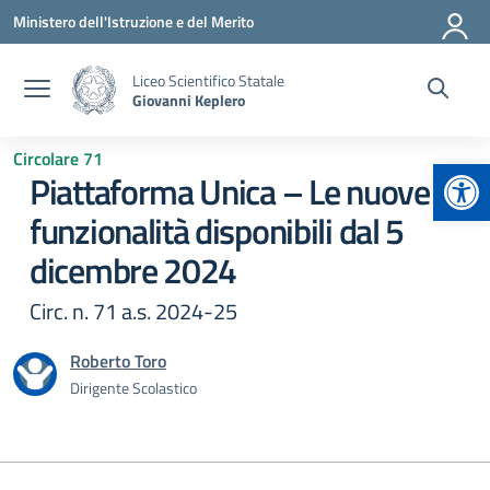
Vai ai contenuti
Vai al menu di navigazione
Vai al footer
Ministero dell'Istruzione e del Merito
Liceo Scientifico Statale
Giovanni Keplero
Circolare 71
Apr
Piattaforma Unica – Le nuove
funzionalità disponibili dal 5
dicembre 2024
Circ. n. 71 a.s. 2024-25
Roberto Toro
Dirigente Scolastico