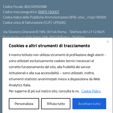
Codice fiscale: 80230950588
Codice meccanografico:
RMPS19000T
Codice Indice delle Pubbliche Amministrazioni (IPA): istsc_rmps19000t
Codice unico di fatturazione (CUF): UFE6AQ
Via Silvestro Gherardi 87/89, 00146 Roma - Telefono 06121123925
Succursale: via delle Vigne 156, 00148 Roma - Telefono
06121126685/86
Cookies e altri strumenti di tracciamento
Mail: rmps19000t@istruzione.it - PEC: rmps19000t@pec.istruzione.it
Per contatti con il Dirigente Scolastico, utilizzare esclusivamente
Il nostro Istituto non utilizza strumenti di profilazione degli utenti -
l'indirizzo mail rmps19000t@istruzione.it
sono utilizzati esclusivamente cookies tecnici necessari al
Codice univoco ufficio: UFE6AQ
corretto funzionamento del sito, alla fruibilità dei servizi
Codice meccanografico: RMPS19000T
istituzionali e alla sua accessibilità – sono utilizzati, inoltre,
Codice fiscale: 80230950588
strumenti statistici anonimizzati messi a disposizione da Web
Analytics Italia.
Hosting & Powered by 3D Solution S.r.l.
Per saperne di più sul nostro sito, consulta la ns.
Cookie Policy.
Concept & Design by Designers Italia
Personalizza
Rifiuta tutto
Accettare tutto