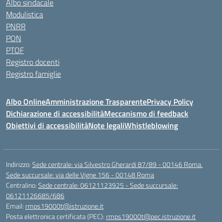
Albo sindacale
Modulistica
PNRR
PON
PTOF
Registro docenti
Registro famiglie
Albo Online
Amministrazione Trasparente
Privacy Policy
Dichiarazione di accessibilità
Meccanismo di feedback
Obiettivi di accessibilità
Note legali
Whistleblowing
Indirizzo:
Sede centrale: via Silvestro Gherardi 87/89 - 00146 Roma.
Sede succursale: via delle Vigne 156 - 00148 Roma
Centralino:
Sede centrale: 06121123925 - Sede succursale:
06121126685/686
Email:
rmps19000t@istruzione.it
Posta elettronica certificata (PEC):
rmps19000t@pec.istruzione.it