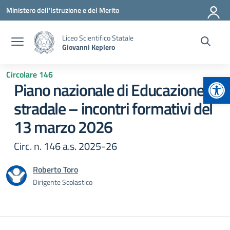
Vai ai contenuti
Vai al menu di navigazione
Vai al footer
Ministero dell'Istruzione e del Merito
Liceo Scientifico Statale
Giovanni Keplero
Circolare 146
Apr
Piano nazionale di Educazione
stradale – incontri formativi del
13 marzo 2026
Circ. n. 146 a.s. 2025-26
Roberto Toro
Dirigente Scolastico