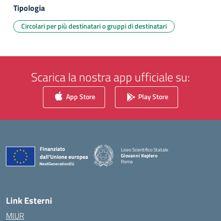
Tipologia
Circolari per più destinatari o gruppi di destinatari
Scarica la nostra app ufficiale su:
App Store
Play Store
Liceo Scientifico Statale
Giovanni Keplero
Roma
— Visita la pagina iniziale della scuola
Link Esterni
MIUR