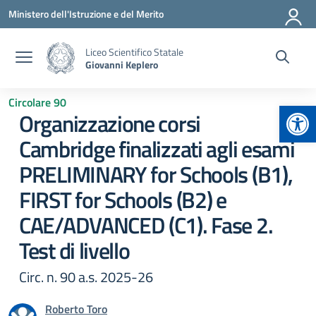
Vai ai contenuti
Vai al menu di navigazione
Vai al footer
Ministero dell'Istruzione e del Merito
Liceo Scientifico Statale
Giovanni Keplero
Circolare 90
Apr
Organizzazione corsi
Cambridge finalizzati agli esami
PRELIMINARY for Schools (B1),
FIRST for Schools (B2) e
CAE/ADVANCED (C1). Fase 2.
Test di livello
Circ. n. 90 a.s. 2025-26
Roberto Toro