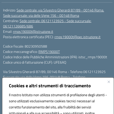
Indirizzo:
Sede centrale: via Silvestro Gherardi 87/89 - 00146 Roma.
Sede succursale: via delle Vigne 156 - 00148 Roma
Centralino:
Sede centrale: 06121123925 - Sede succursale:
06121126685/686
Email:
rmps19000t@istruzione.it
Posta elettronica certificata (PEC):
rmps19000t@pec.istruzione.it
Codice fiscale: 80230950588
Codice meccanografico:
RMPS19000T
Codice Indice delle Pubbliche Amministrazioni (IPA): istsc_rmps19000t
Codice unico di fatturazione (CUF): UFE6AQ
Via Silvestro Gherardi 87/89, 00146 Roma - Telefono 06121123925
Succursale: via delle Vigne 156, 00148 Roma - Telefono
06121126685/86
Cookies e altri strumenti di tracciamento
Mail: rmps19000t@istruzione.it - PEC: rmps19000t@pec.istruzione.it
Per contatti con il Dirigente Scolastico, utilizzare esclusivamente
Il nostro Istituto non utilizza strumenti di profilazione degli utenti -
l'indirizzo mail rmps19000t@istruzione.it
sono utilizzati esclusivamente cookies tecnici necessari al
Codice univoco ufficio: UFE6AQ
corretto funzionamento del sito, alla fruibilità dei servizi
Codice meccanografico: RMPS19000T
istituzionali e alla sua accessibilità – sono utilizzati, inoltre,