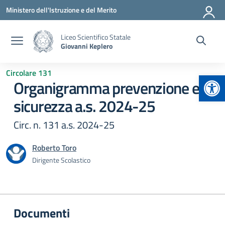
Vai ai contenuti
Vai al menu di navigazione
Vai al footer
Ministero dell'Istruzione e del Merito
Liceo Scientifico Statale
Giovanni Keplero
Circolare 131
Apr
Organigramma prevenzione e
sicurezza a.s. 2024-25
Circ. n. 131 a.s. 2024-25
Roberto Toro
Dirigente Scolastico
Documenti