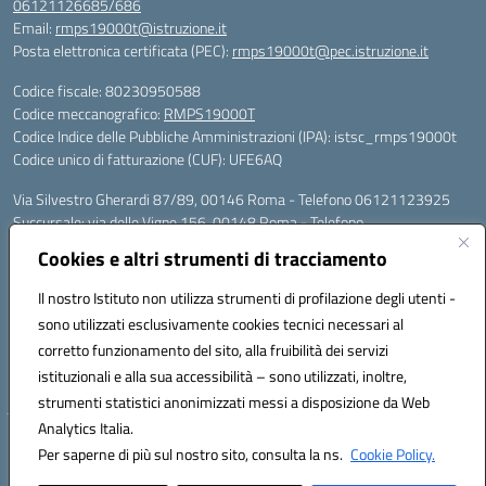
06121126685/686
Email:
rmps19000t@istruzione.it
Posta elettronica certificata (PEC):
rmps19000t@pec.istruzione.it
Codice fiscale: 80230950588
Codice meccanografico:
RMPS19000T
Codice Indice delle Pubbliche Amministrazioni (IPA): istsc_rmps19000t
Codice unico di fatturazione (CUF): UFE6AQ
Via Silvestro Gherardi 87/89, 00146 Roma - Telefono 06121123925
Succursale: via delle Vigne 156, 00148 Roma - Telefono
06121126685/86
Cookies e altri strumenti di tracciamento
Mail: rmps19000t@istruzione.it - PEC: rmps19000t@pec.istruzione.it
Per contatti con il Dirigente Scolastico, utilizzare esclusivamente
Il nostro Istituto non utilizza strumenti di profilazione degli utenti -
l'indirizzo mail rmps19000t@istruzione.it
sono utilizzati esclusivamente cookies tecnici necessari al
Codice univoco ufficio: UFE6AQ
corretto funzionamento del sito, alla fruibilità dei servizi
Codice meccanografico: RMPS19000T
istituzionali e alla sua accessibilità – sono utilizzati, inoltre,
Codice fiscale: 80230950588
strumenti statistici anonimizzati messi a disposizione da Web
Analytics Italia.
Hosting & Powered by 3D Solution S.r.l.
Per saperne di più sul nostro sito, consulta la ns.
Cookie Policy.
Concept & Design by Designers Italia