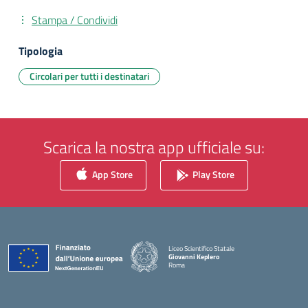
Stampa / Condividi
Tipologia
Circolari per tutti i destinatari
Scarica la nostra app ufficiale su:
App Store
Play Store
Liceo Scientifico Statale
Giovanni Keplero
Roma
— Visita la pagina iniziale della scuola