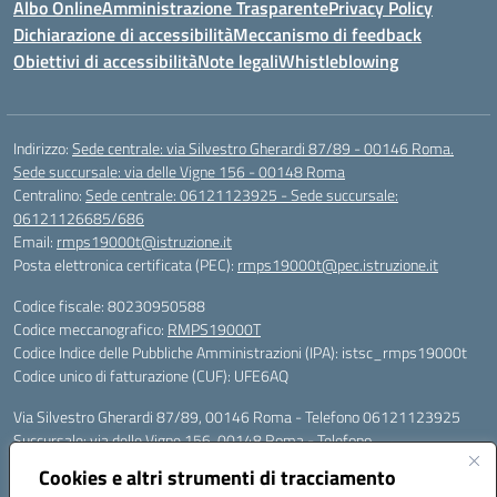
Albo Online
Amministrazione Trasparente
Privacy Policy
Dichiarazione di accessibilità
Meccanismo di feedback
Obiettivi di accessibilità
Note legali
Whistleblowing
Indirizzo:
Sede centrale: via Silvestro Gherardi 87/89 - 00146 Roma.
Sede succursale: via delle Vigne 156 - 00148 Roma
Centralino:
Sede centrale: 06121123925 - Sede succursale:
06121126685/686
Email:
rmps19000t@istruzione.it
Posta elettronica certificata (PEC):
rmps19000t@pec.istruzione.it
Codice fiscale: 80230950588
Codice meccanografico:
RMPS19000T
Codice Indice delle Pubbliche Amministrazioni (IPA): istsc_rmps19000t
Codice unico di fatturazione (CUF): UFE6AQ
Via Silvestro Gherardi 87/89, 00146 Roma - Telefono 06121123925
Succursale: via delle Vigne 156, 00148 Roma - Telefono
06121126685/86
Cookies e altri strumenti di tracciamento
Mail: rmps19000t@istruzione.it - PEC: rmps19000t@pec.istruzione.it