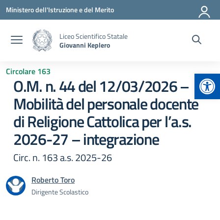
Vai ai contenuti
Vai al menu di navigazione
Vai al footer
Ministero dell'Istruzione e del Merito
Liceo Scientifico Statale
Giovanni Keplero
Circolare 163
Apr
O.M. n. 44 del 12/03/2026 –
Mobilità del personale docente
di Religione Cattolica per l’a.s.
2026-27 – integrazione
Circ. n. 163 a.s. 2025-26
Roberto Toro
Dirigente Scolastico