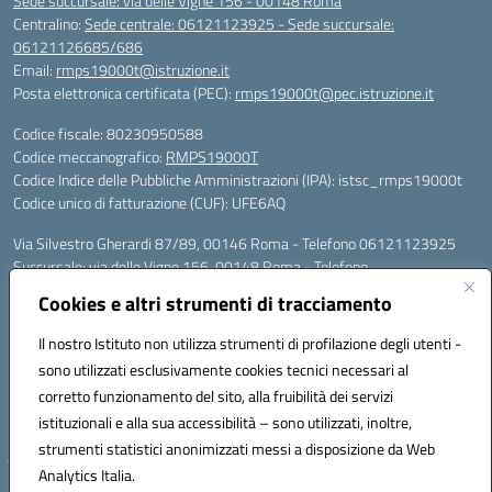
Sede succursale: via delle Vigne 156 - 00148 Roma
Centralino:
Sede centrale: 06121123925 - Sede succursale:
06121126685/686
Email:
rmps19000t@istruzione.it
Posta elettronica certificata (PEC):
rmps19000t@pec.istruzione.it
Codice fiscale: 80230950588
Codice meccanografico:
RMPS19000T
Codice Indice delle Pubbliche Amministrazioni (IPA): istsc_rmps19000t
Codice unico di fatturazione (CUF): UFE6AQ
Via Silvestro Gherardi 87/89, 00146 Roma - Telefono 06121123925
Succursale: via delle Vigne 156, 00148 Roma - Telefono
06121126685/86
Cookies e altri strumenti di tracciamento
Mail: rmps19000t@istruzione.it - PEC: rmps19000t@pec.istruzione.it
Per contatti con il Dirigente Scolastico, utilizzare esclusivamente
Il nostro Istituto non utilizza strumenti di profilazione degli utenti -
l'indirizzo mail rmps19000t@istruzione.it
sono utilizzati esclusivamente cookies tecnici necessari al
Codice univoco ufficio: UFE6AQ
corretto funzionamento del sito, alla fruibilità dei servizi
Codice meccanografico: RMPS19000T
istituzionali e alla sua accessibilità – sono utilizzati, inoltre,
Codice fiscale: 80230950588
strumenti statistici anonimizzati messi a disposizione da Web
Analytics Italia.