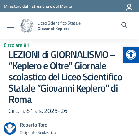
Vai ai contenuti
Vai al menu di navigazione
Vai al footer
Ministero dell'Istruzione e del Merito
Liceo Scientifico Statale
Giovanni Keplero
Circolare 81
Apr
LEZIONI di GIORNALISMO –
“Keplero e Oltre” Giornale
scolastico del Liceo Scientifico
Statale “Giovanni Keplero” di
Roma
Circ. n. 81 a.s. 2025-26
Roberto Toro
Dirigente Scolastico