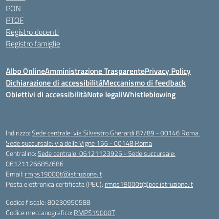
PON
PTOF
Registro docenti
Registro famiglie
Albo Online
Amministrazione Trasparente
Privacy Policy
Dichiarazione di accessibilità
Meccanismo di feedback
Obiettivi di accessibilità
Note legali
Whistleblowing
Indirizzo:
Sede centrale: via Silvestro Gherardi 87/89 - 00146 Roma.
Sede succursale: via delle Vigne 156 - 00148 Roma
Centralino:
Sede centrale: 06121123925 - Sede succursale:
06121126685/686
Email:
rmps19000t@istruzione.it
Posta elettronica certificata (PEC):
rmps19000t@pec.istruzione.it
Codice fiscale: 80230950588
Codice meccanografico:
RMPS19000T