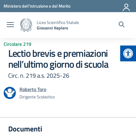
Vai ai contenuti
Vai al menu di navigazione
Vai al footer
Ministero dell'Istruzione e del Merito
Liceo Scientifico Statale
Giovanni Keplero
Circolare 219
Apr
Lectio brevis e premiazioni
nell’ultimo giorno di scuola
Circ. n. 219 a.s. 2025-26
Roberto Toro
Dirigente Scolastico
Documenti