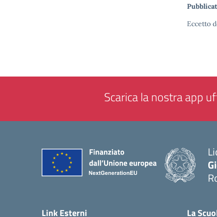
Pubblicat
Eccetto d
Scarica la nostra app uff
Li
G
R
— 
Link Esterni
La Scuo