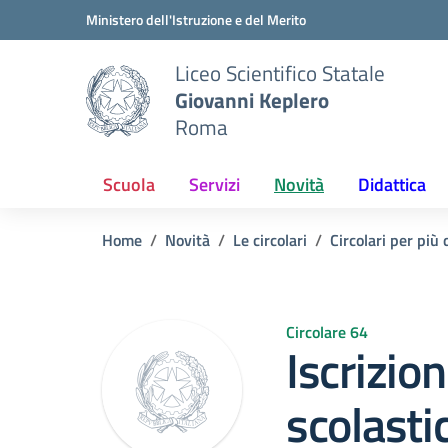
Vai ai contenuti
Vai al menu di navigazione
Vai al footer
Ministero dell'Istruzione e del Merito
Liceo Scientifico Statale
Giovanni Keplero
Roma
Scuola
Servizi
Novità
Didattica
Home
Novità
Le circolari
Circolari per più 
Circolare 64
Iscrizion
scolast