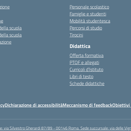
zione
Personale scolastico
Famiglie e studenti
ne
Mobilità studentesca
della scuola
Percorsi di studio
della scuola
Tirocini
azione
Didattica
Offerta formativa
PTOF e allegati
Curricoli d’Istituto
Libri di testo
Schede didattiche
icy
Dichiarazione di accessibilità
Meccanismo di feedback
Obiettivi 
e: via Silvestro Gherardi 87/89 - 00146 Roma. Sede succursale: via delle V