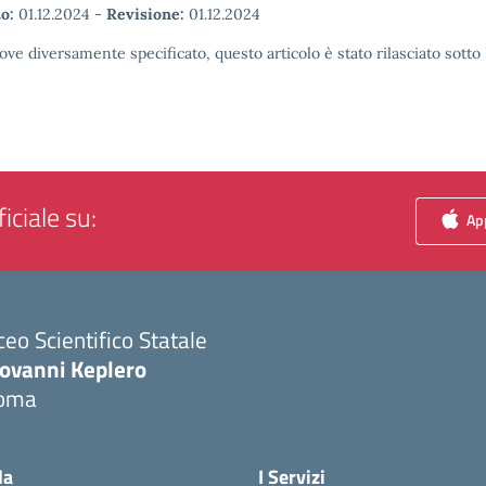
o:
01.12.2024
-
Revisione:
01.12.2024
ove diversamente specificato, questo articolo è stato rilasciato sott
iciale su:
App
ceo Scientifico Statale
iovanni Keplero
oma
Visita la pagina iniziale della scuola
la
I Servizi