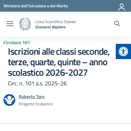
Vai ai contenuti
Vai al menu di navigazione
Vai al footer
Ministero dell'Istruzione e del Merito
Liceo Scientifico Statale
Giovanni Keplero
Circolare 101
Apr
Iscrizioni alle classi seconde,
terze, quarte, quinte – anno
scolastico 2026-2027
Circ. n. 101 a.s. 2025-26
Roberto Toro
Dirigente Scolastico