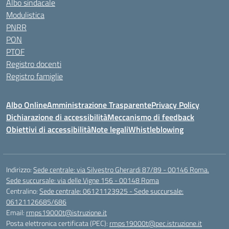
Albo sindacale
Modulistica
PNRR
PON
PTOF
Registro docenti
Registro famiglie
Albo Online
Amministrazione Trasparente
Privacy Policy
Dichiarazione di accessibilità
Meccanismo di feedback
Obiettivi di accessibilità
Note legali
Whistleblowing
Indirizzo:
Sede centrale: via Silvestro Gherardi 87/89 - 00146 Roma.
Sede succursale: via delle Vigne 156 - 00148 Roma
Centralino:
Sede centrale: 06121123925 - Sede succursale:
06121126685/686
Email:
rmps19000t@istruzione.it
Posta elettronica certificata (PEC):
rmps19000t@pec.istruzione.it