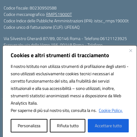
Codice fiscale: 80230950588
Codice meccanografico:
RMPS19000T
Codice Indice delle Pubbliche Amministrazioni (IPA): istsc_rmps19000t
Codice unico di fatturazione (CUF): UFE6AQ
Via Silvestro Gherardi 87/89, 00146 Roma - Telefono 06121123925
Succursale: via delle Vigne 156, 00148 Roma - Telefono
06121126685/86
Cookies e altri strumenti di tracciamento
Mail: rmps19000t@istruzione.it - PEC: rmps19000t@pec.istruzione.it
Per contatti con il Dirigente Scolastico, utilizzare esclusivamente
Il nostro Istituto non utilizza strumenti di profilazione degli utenti -
l'indirizzo mail rmps19000t@istruzione.it
sono utilizzati esclusivamente cookies tecnici necessari al
Codice univoco ufficio: UFE6AQ
corretto funzionamento del sito, alla fruibilità dei servizi
Codice meccanografico: RMPS19000T
istituzionali e alla sua accessibilità – sono utilizzati, inoltre,
Codice fiscale: 80230950588
strumenti statistici anonimizzati messi a disposizione da Web
Analytics Italia.
Hosting & Powered by 3D Solution S.r.l.
Per saperne di più sul nostro sito, consulta la ns.
Cookie Policy.
Concept & Design by Designers Italia
Personalizza
Rifiuta tutto
Accettare tutto