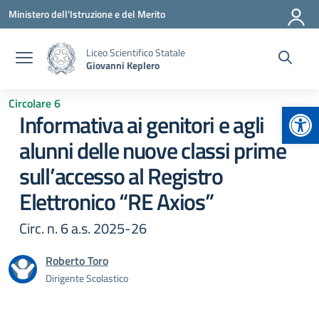
Vai ai contenuti
Vai al menu di navigazione
Vai al footer
Ministero dell'Istruzione e del Merito
Liceo Scientifico Statale
Giovanni Keplero
Circolare 6
Apr
Informativa ai genitori e agli
alunni delle nuove classi prime
sull’accesso al Registro
Elettronico “RE Axios”
Circ. n. 6 a.s. 2025-26
Roberto Toro
Dirigente Scolastico