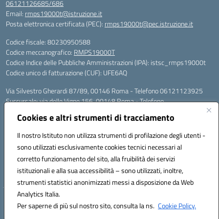
06121126685/686
Email:
rmps19000t@istruzione.it
Posta elettronica certificata (PEC):
rmps19000t@pec.istruzione.it
Codice fiscale: 80230950588
Codice meccanografico:
RMPS19000T
Codice Indice delle Pubbliche Amministrazioni (IPA): istsc_rmps19000t
Codice unico di fatturazione (CUF): UFE6AQ
Via Silvestro Gherardi 87/89, 00146 Roma - Telefono 06121123925
Succursale: via delle Vigne 156, 00148 Roma - Telefono
06121126685/86
Cookies e altri strumenti di tracciamento
Mail: rmps19000t@istruzione.it - PEC: rmps19000t@pec.istruzione.it
Per contatti con il Dirigente Scolastico, utilizzare esclusivamente
Il nostro Istituto non utilizza strumenti di profilazione degli utenti -
l'indirizzo mail rmps19000t@istruzione.it
sono utilizzati esclusivamente cookies tecnici necessari al
Codice univoco ufficio: UFE6AQ
corretto funzionamento del sito, alla fruibilità dei servizi
Codice meccanografico: RMPS19000T
istituzionali e alla sua accessibilità – sono utilizzati, inoltre,
Codice fiscale: 80230950588
strumenti statistici anonimizzati messi a disposizione da Web
Analytics Italia.
Hosting & Powered by 3D Solution S.r.l.
Per saperne di più sul nostro sito, consulta la ns.
Cookie Policy.
Concept & Design by Designers Italia