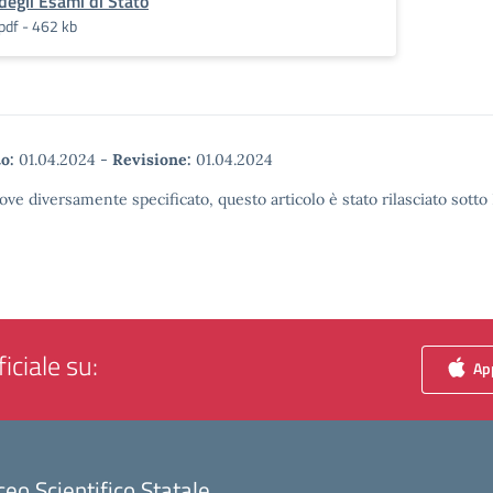
degli Esami di Stato
pdf - 462 kb
o:
01.04.2024
-
Revisione:
01.04.2024
ove diversamente specificato, questo articolo è stato rilasciato sott
iciale su:
App
ceo Scientifico Statale