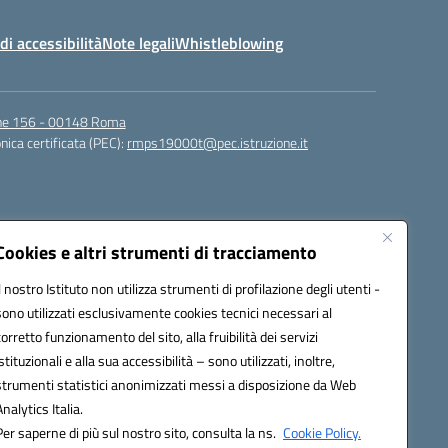
di accessibilità
Note legali
Whistleblowing
igne 156 - 00148 Roma
nica certificata (PEC):
rmps19000t@pec.istruzione.it
Cookies e altri strumenti di tracciamento
Il nostro Istituto non utilizza strumenti di profilazione degli utenti -
sono utilizzati esclusivamente cookies tecnici necessari al
corretto funzionamento del sito, alla fruibilità dei servizi
t@istruzione.it
istituzionali e alla sua accessibilità – sono utilizzati, inoltre,
strumenti statistici anonimizzati messi a disposizione da Web
Analytics Italia.
Per saperne di più sul nostro sito, consulta la ns.
Cookie Policy.