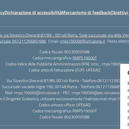
icy
Dichiarazione di accessibilità
Meccanismo di feedback
Obiettivi 
e: via Silvestro Gherardi 87/89 - 00146 Roma. Sede succursale: via delle V
ccursale: 06121126685/686
Email:
rmps19000t@istruzione.it
Posta elettro
Codice fiscale: 80230950588
Codice meccanografico:
RMPS19000T
Codice Indice delle Pubbliche Amministrazioni (IPA): istsc_rmps19000t
Codice unico di fatturazione (CUF): UFE6AQ
Via Silvestro Gherardi 87/89, 00146 Roma - Telefono 06121123925
Succursale: via delle Vigne 156, 00148 Roma - Telefono 06121126685/86
Mail: rmps19000t@istruzione.it - PEC: rmps19000t@pec.istruzione.it
on il Dirigente Scolastico, utilizzare esclusivamente l'indirizzo mail rmps19000
Codice univoco ufficio: UFE6AQ
Codice meccanografico: RMPS19000T
Codice fiscale: 80230950588