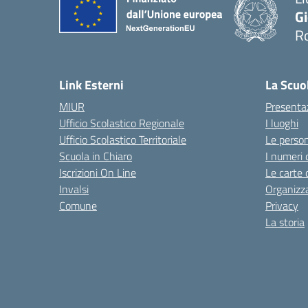
G
R
— 
Link Esterni
La Scuo
MIUR
Presenta
Ufficio Scolastico Regionale
I luoghi
Ufficio Scolastico Territoriale
Le perso
Scuola in Chiaro
I numeri 
Iscrizioni On Line
Le carte 
Invalsi
Organizz
Comune
Privacy
La storia