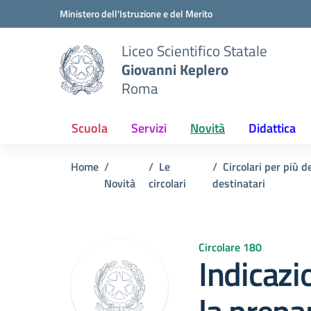
Vai ai contenuti
Vai al menu di navigazione
Vai al footer
Ministero dell'Istruzione e del Merito
Liceo Scientifico Statale
Giovanni Keplero
Roma
Scuola
Servizi
Novità
Didattica
Home
Le
Circolari per più d
Novità
circolari
destinatari
Circolare 180
Indicazi