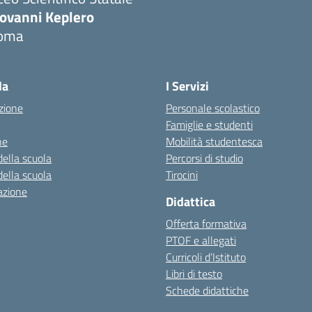
iovanni Keplero
oma
Visita la pagina iniziale della scuola
la
I Servizi
zione
Personale scolastico
Famiglie e studenti
ne
Mobilità studentesca
della scuola
Percorsi di studio
della scuola
Tirocini
azione
Didattica
Offerta formativa
PTOF e allegati
Curricoli d’Istituto
Libri di testo
Schede didattiche