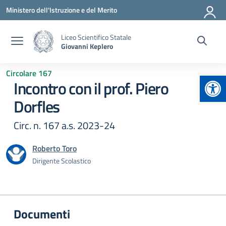
Vai ai contenuti
Vai al menu di navigazione
Vai al footer
Ministero dell'Istruzione e del Merito
Liceo Scientifico Statale
Giovanni Keplero
Circolare 167
Apr
Incontro con il prof. Piero
Dorfles
Circ. n. 167 a.s. 2023-24
Roberto Toro
Dirigente Scolastico
Documenti