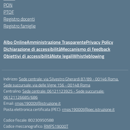
PON
PTOF
Registro docenti
Registro famiglie
Albo Online
Amministrazione Trasparente
Privacy Policy
Dichiarazione di accessibilità
Meccanismo di feedback
Obiettivi di accessibilità
Note legali
Whistleblowing
Indirizzo:
Sede centrale: via Silvestro Gherardi 87/89 - 00146 Roma.
Sede succursale: via delle Vigne 156 - 00148 Roma
Centralino:
Sede centrale: 06121123925 - Sede succursale:
06121126685/686
Email:
rmps19000t@istruzione.it
Posta elettronica certificata (PEC):
rmps19000t@pec.istruzione.it
Codice fiscale: 80230950588
Codice meccanografico:
RMPS19000T