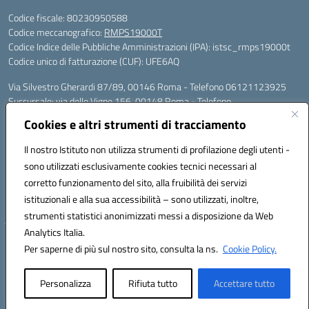
Codice fiscale: 80230950588
Codice meccanografico:
RMPS19000T
Codice Indice delle Pubbliche Amministrazioni (IPA): istsc_rmps19000t
Codice unico di fatturazione (CUF): UFE6AQ
Via Silvestro Gherardi 87/89, 00146 Roma - Telefono 06121123925
Succursale: via delle Vigne 156, 00148 Roma - Telefono
06121126685/86
Cookies e altri strumenti di tracciamento
Mail: rmps19000t@istruzione.it - PEC: rmps19000t@pec.istruzione.it
Per contatti con il Dirigente Scolastico, utilizzare esclusivamente
Il nostro Istituto non utilizza strumenti di profilazione degli utenti -
l'indirizzo mail rmps19000t@istruzione.it
sono utilizzati esclusivamente cookies tecnici necessari al
Codice univoco ufficio: UFE6AQ
corretto funzionamento del sito, alla fruibilità dei servizi
Codice meccanografico: RMPS19000T
istituzionali e alla sua accessibilità – sono utilizzati, inoltre,
Codice fiscale: 80230950588
strumenti statistici anonimizzati messi a disposizione da Web
Analytics Italia.
Hosting & Powered by 3D Solution S.r.l.
Per saperne di più sul nostro sito, consulta la ns.
Cookie Policy.
Concept & Design by Designers Italia
Personalizza
Rifiuta tutto
Accettare tutto