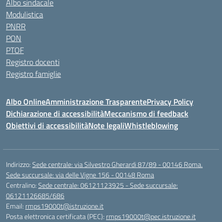
Albo sindacale
Modulistica
PNRR
PON
PTOF
Registro docenti
Registro famiglie
Albo Online
Amministrazione Trasparente
Privacy Policy
Dichiarazione di accessibilità
Meccanismo di feedback
Obiettivi di accessibilità
Note legali
Whistleblowing
Indirizzo:
Sede centrale: via Silvestro Gherardi 87/89 - 00146 Roma.
Sede succursale: via delle Vigne 156 - 00148 Roma
Centralino:
Sede centrale: 06121123925 - Sede succursale:
06121126685/686
Email:
rmps19000t@istruzione.it
Posta elettronica certificata (PEC):
rmps19000t@pec.istruzione.it