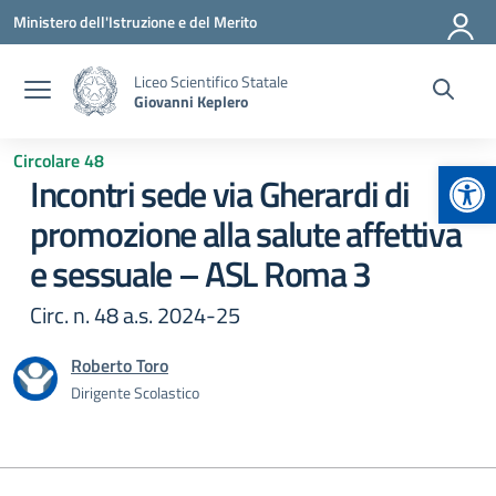
Vai ai contenuti
Vai al menu di navigazione
Vai al footer
Ministero dell'Istruzione e del Merito
Liceo Scientifico Statale
Giovanni Keplero
Circolare 48
Apr
Incontri sede via Gherardi di
promozione alla salute affettiva
e sessuale – ASL Roma 3
Circ. n. 48 a.s. 2024-25
Roberto Toro
Dirigente Scolastico