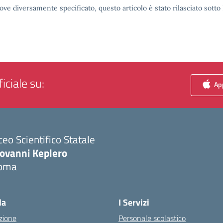
ove diversamente specificato, questo articolo è stato rilasciato sott
iciale su:
App
ceo Scientifico Statale
iovanni Keplero
oma
Visita la pagina iniziale della scuola
la
I Servizi
zione
Personale scolastico