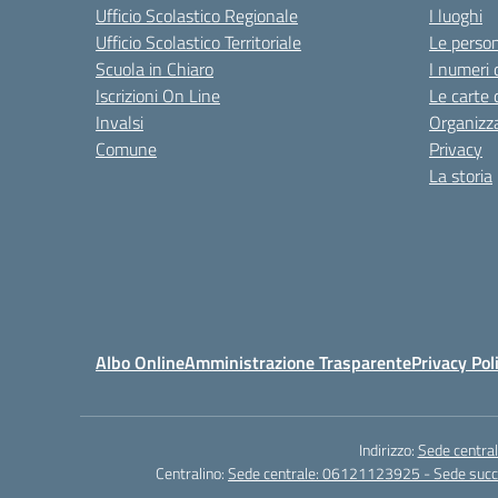
Ufficio Scolastico Regionale
I luoghi
Ufficio Scolastico Territoriale
Le perso
Scuola in Chiaro
I numeri 
Iscrizioni On Line
Le carte 
Invalsi
Organizz
Comune
Privacy
La storia
Albo Online
Amministrazione Trasparente
Privacy Pol
Indirizzo:
Sede central
Centralino:
Sede centrale: 06121123925 - Sede su