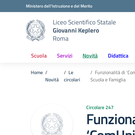
Vai ai contenuti
Vai al menu di navigazione
Vai al footer
Ministero dell'Istruzione e del Merito
Liceo Scientifico Statale
Giovanni Keplero
Roma
Scuola
Servizi
Novità
Didattica
Home
Le
Funzionalità di ‘Com
Novità
circolari
Scuola e Famiglia
Circolare 247
Funziona