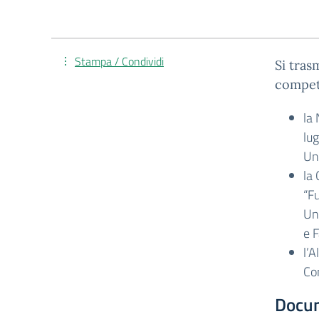
Stampa / Condividi
Si tra
compet
la 
lug
Uni
la 
“Fu
Un
e F
l’
Co
Docu