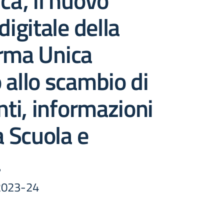
a’, il nuovo
digitale della
orma Unica
 allo scambio di
ti, informazioni
a Scuola e
a
. 2023-24