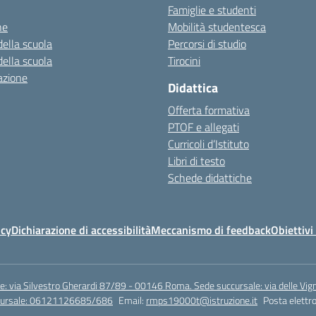
Famiglie e studenti
ne
Mobilità studentesca
della scuola
Percorsi di studio
della scuola
Tirocini
azione
Didattica
Offerta formativa
PTOF e allegati
Curricoli d’Istituto
Libri di testo
Schede didattiche
icy
Dichiarazione di accessibilità
Meccanismo di feedback
Obiettivi 
e: via Silvestro Gherardi 87/89 - 00146 Roma. Sede succursale: via delle V
ccursale: 06121126685/686
Email:
rmps19000t@istruzione.it
Posta elettro