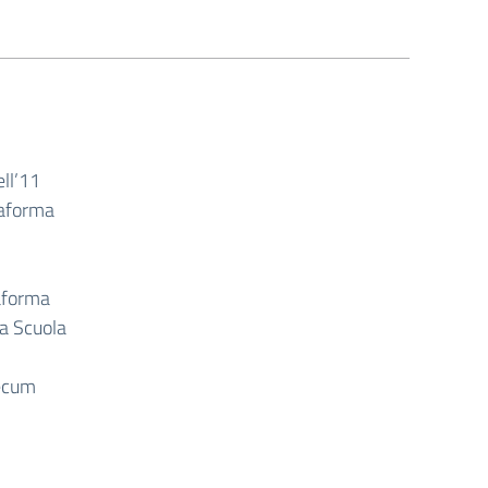
ell’11
taforma
taforma
ra Scuola
mecum