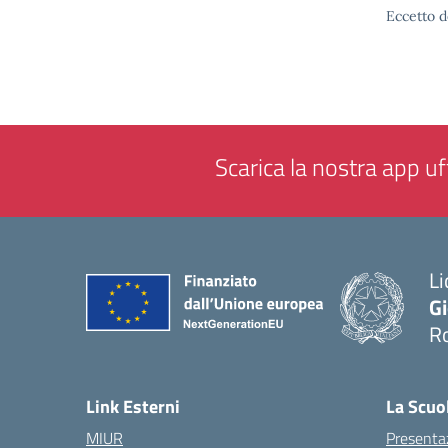
Eccetto d
Scarica la nostra app uff
Li
G
R
— 
Link Esterni
La Scuo
MIUR
Presenta