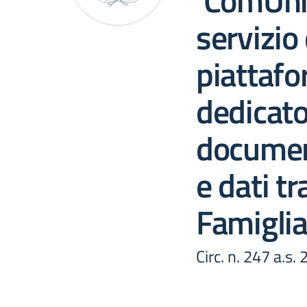
‘ComUnic
servizio 
piattaf
dedicato
documen
e dati tr
Famigli
Circ. n. 247 a.s