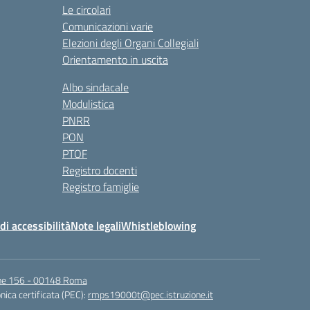
Le circolari
Comunicazioni varie
Elezioni degli Organi Collegiali
Orientamento in uscita
Albo sindacale
Modulistica
PNRR
PON
PTOF
Registro docenti
Registro famiglie
di accessibilità
Note legali
Whistleblowing
igne 156 - 00148 Roma
nica certificata (PEC):
rmps19000t@pec.istruzione.it