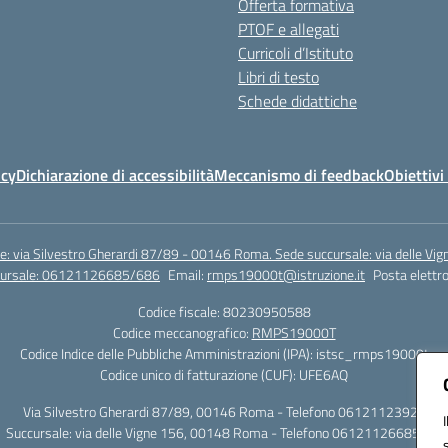
Offerta formativa
PTOF e allegati
Curricoli d’Istituto
Libri di testo
Schede didattiche
icy
Dichiarazione di accessibilità
Meccanismo di feedback
Obiettivi 
e: via Silvestro Gherardi 87/89 - 00146 Roma. Sede succursale: via delle V
ccursale: 06121126685/686
Email:
rmps19000t@istruzione.it
Posta elettro
Codice fiscale: 80230950588
Codice meccanografico:
RMPS19000T
Codice Indice delle Pubbliche Amministrazioni (IPA): istsc_rmps19000t
Codice unico di fatturazione (CUF): UFE6AQ
Via Silvestro Gherardi 87/89, 00146 Roma - Telefono 06121123925
Succursale: via delle Vigne 156, 00148 Roma - Telefono 06121126685/86