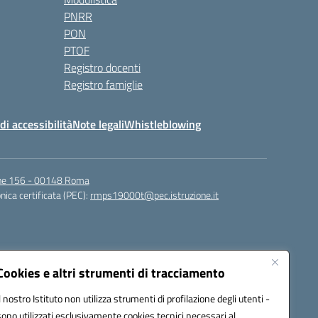
PNRR
PON
PTOF
Registro docenti
Registro famiglie
di accessibilità
Note legali
Whistleblowing
igne 156 - 00148 Roma
nica certificata (PEC):
rmps19000t@pec.istruzione.it
Cookies e altri strumenti di tracciamento
Il nostro Istituto non utilizza strumenti di profilazione degli utenti -
sono utilizzati esclusivamente cookies tecnici necessari al