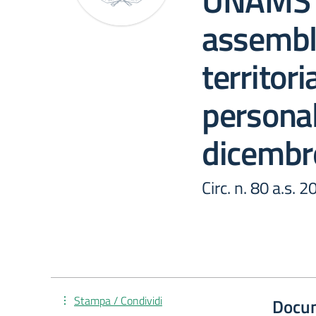
UNAMS 
assembl
territori
persona
dicembr
Circ. n. 80 a.s. 
Stampa / Condividi
Docu