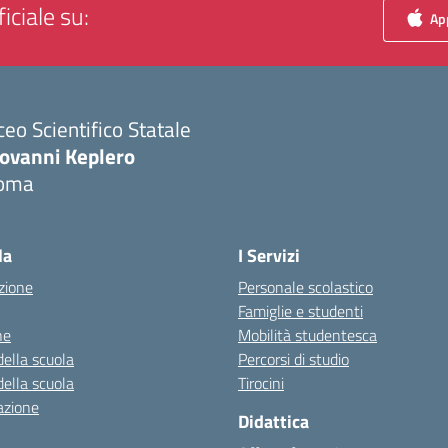
iciale su:
App
ceo Scientifico Statale
iovanni Keplero
oma
Visita la pagina iniziale della scuola
la
I Servizi
zione
Personale scolastico
Famiglie e studenti
ne
Mobilità studentesca
della scuola
Percorsi di studio
della scuola
Tirocini
azione
Didattica