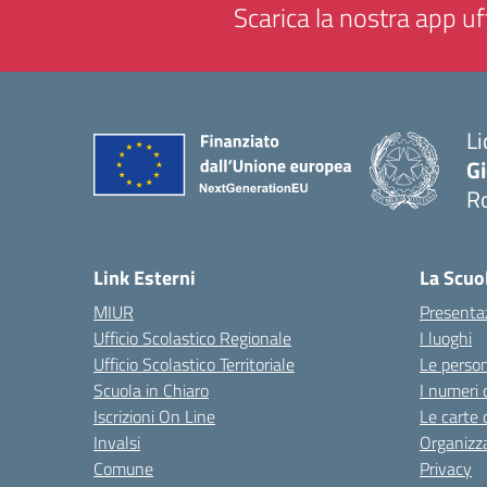
Scarica la nostra app uff
Li
G
R
— 
Link Esterni
La Scuo
MIUR
Presenta
Ufficio Scolastico Regionale
I luoghi
Ufficio Scolastico Territoriale
Le perso
Scuola in Chiaro
I numeri 
Iscrizioni On Line
Le carte 
Invalsi
Organizz
Comune
Privacy