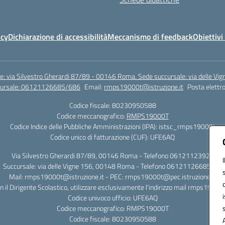
icy
Dichiarazione di accessibilità
Meccanismo di feedback
Obiettivi 
e: via Silvestro Gherardi 87/89 - 00146 Roma. Sede succursale: via delle V
ccursale: 06121126685/686
Email:
rmps19000t@istruzione.it
Posta elettro
Codice fiscale: 80230950588
Codice meccanografico:
RMPS19000T
Codice Indice delle Pubbliche Amministrazioni (IPA): istsc_rmps19000t
Codice unico di fatturazione (CUF): UFE6AQ
Via Silvestro Gherardi 87/89, 00146 Roma - Telefono 06121123925
Succursale: via delle Vigne 156, 00148 Roma - Telefono 06121126685/86
Mail: rmps19000t@istruzione.it - PEC: rmps19000t@pec.istruzione.it
on il Dirigente Scolastico, utilizzare esclusivamente l'indirizzo mail rmps19000
Codice univoco ufficio: UFE6AQ
Codice meccanografico: RMPS19000T
Codice fiscale: 80230950588