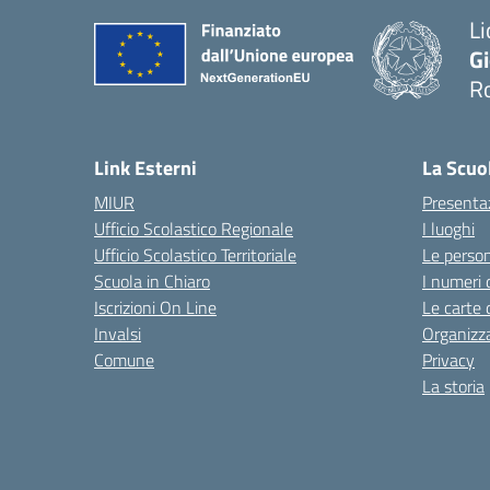
Li
G
R
— 
Link Esterni
La Scuo
MIUR
Presenta
Ufficio Scolastico Regionale
I luoghi
Ufficio Scolastico Territoriale
Le perso
Scuola in Chiaro
I numeri 
Iscrizioni On Line
Le carte 
Invalsi
Organizz
Comune
Privacy
La storia