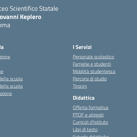
ceo Scientifico Statale
iovanni Keplero
oma
Visita la pagina iniziale della scuola
la
I Servizi
zione
Personale scolastico
Famiglie e studenti
ne
Mobilità studentesca
della scuola
Percorsi di studio
della scuola
Tirocini
azione
Didattica
Offerta formativa
PTOF e allegati
Curricoli d’Istituto
Libri di testo
Schede didattiche