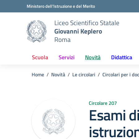
Vai ai contenuti
Vai al menu di navigazione
Vai al footer
Ministero dell'Istruzione e del Merito
Liceo Scientifico Statale
Giovanni Keplero
Roma
Scuola
Servizi
Novità
Didattica
Home
Novità
Le circolari
Circolari per i do
Circolare 207
Esami di
istruzio