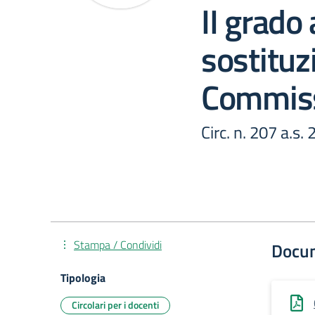
II grado
sostituz
Commiss
Circ. n. 207 a.s
Stampa / Condividi
Docu
Tipologia
Circolari per i docenti