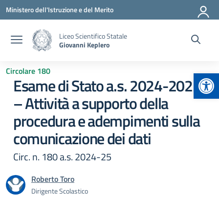
Vai ai contenuti
Vai al menu di navigazione
Vai al footer
Ministero dell'Istruzione e del Merito
Liceo Scientifico Statale
Giovanni Keplero
Circolare 180
Apr
Esame di Stato a.s. 2024-2025
– Attività a supporto della
procedura e adempimenti sulla
comunicazione dei dati
Circ. n. 180 a.s. 2024-25
Roberto Toro
Dirigente Scolastico