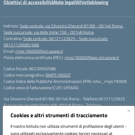
Obiettivi di accessibilità
Note legali
Whistleblowing
Indirizzo:
Sede centrale: via Silvestro Gherardi 87/89 - 00146 Roma.
Sede succursale: via delle Vigne 156 - 00148 Roma
Centralino:
Sede centrale: 06121123925 - Sede succursale:
06121126685/686
Email:
rmps19000t@istruzione.it
Posta elettronica certificata (PEC):
rmps19000t@pec.istruzione.it
Codice fiscale: 80230950588
Codice meccanografico:
RMPS19000T
Codice Indice delle Pubbliche Amministrazioni (IPA): istsc_rmps19000t
Codice unico di fatturazione (CUF): UFE6AQ
Via Silvestro Gherardi 87/89, 00146 Roma - Telefono 06121123925
Succursale: via delle Vigne 156, 00148 Roma - Telefono
06121126685/86
Cookies e altri strumenti di tracciamento
Mail: rmps19000t@istruzione.it - PEC: rmps19000t@pec.istruzione.it
Per contatti con il Dirigente Scolastico, utilizzare esclusivamente
Il nostro Istituto non utilizza strumenti di profilazione degli utenti -
l'indirizzo mail rmps19000t@istruzione.it
sono utilizzati esclusivamente cookies tecnici necessari al