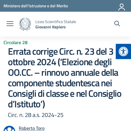
Vai ai contenuti
Vai al menu di navigazione
Vai al footer
Ministero dell'Istruzione e del Merito
Liceo Scientifico Statale
Giovanni Keplero
Circolare 28
Apr
Errata corrige Circ. n. 23 del 3
ottobre 2024 (‘Elezione degli
OO.CC. – rinnovo annuale della
componente studentesca nei
Consigli di classe e nel Consiglio
d’Istituto’)
Circ. n. 28 a.s. 2024-25
Roberto Toro