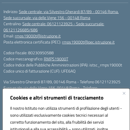
Indirizzo:
Sede centrale: via Silvestro Gherardi 87/89 - 00146 Roma.
Sede succursale: via delle Vigne 156 - 00148 Roma
Centralino:
Sede centrale: 06121123925 - Sede succursale:
06121126685/686
Email:
rmps19000t@istruzione.it
Posta elettronica certificata (PEC):
rmps19000t@pec.istruzione.it
Codice fiscale: 80230950588
Codice meccanografico:
RMPS19000T
Codice Indice delle Pubbliche Amministrazioni (IPA): istsc_rmps19000t
Codice unico di fatturazione (CUF): UFE6AQ
Via Silvestro Gherardi 87/89, 00146 Roma - Telefono 06121123925
Succursale: via delle Vigne 156, 00148 Roma - Telefono
06121126685/86
Cookies e altri strumenti di tracciamento
Mail: rmps19000t@istruzione.it - PEC: rmps19000t@pec.istruzione.it
Per contatti con il Dirigente Scolastico, utilizzare esclusivamente
Il nostro Istituto non utilizza strumenti di profilazione degli utenti -
l'indirizzo mail rmps19000t@istruzione.it
sono utilizzati esclusivamente cookies tecnici necessari al
Codice univoco ufficio: UFE6AQ
corretto funzionamento del sito, alla fruibilità dei servizi
Codice meccanografico: RMPS19000T
istituzionali e alla sua accessibilità – sono utilizzati, inoltre,