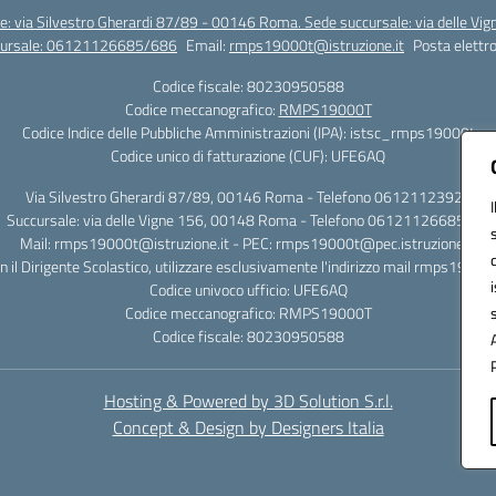
e: via Silvestro Gherardi 87/89 - 00146 Roma. Sede succursale: via delle V
ccursale: 06121126685/686
Email:
rmps19000t@istruzione.it
Posta elettro
Codice fiscale: 80230950588
Codice meccanografico:
RMPS19000T
Codice Indice delle Pubbliche Amministrazioni (IPA): istsc_rmps19000t
Codice unico di fatturazione (CUF): UFE6AQ
Via Silvestro Gherardi 87/89, 00146 Roma - Telefono 06121123925
Succursale: via delle Vigne 156, 00148 Roma - Telefono 06121126685/86
Mail: rmps19000t@istruzione.it - PEC: rmps19000t@pec.istruzione.it
on il Dirigente Scolastico, utilizzare esclusivamente l'indirizzo mail rmps19000
Codice univoco ufficio: UFE6AQ
Codice meccanografico: RMPS19000T
Codice fiscale: 80230950588
Hosting & Powered by 3D Solution S.r.l.
Concept & Design by Designers Italia