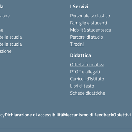
la
I Servizi
zione
Personale scolastico
Famiglie e studenti
ne
Mobilità studentesca
della scuola
Percorsi di studio
della scuola
Tirocini
azione
Didattica
Offerta formativa
PTOF e allegati
Curricoli d’Istituto
Libri di testo
Schede didattiche
icy
Dichiarazione di accessibilità
Meccanismo di feedback
Obiettivi 