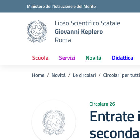
Vai ai contenuti
Vai al menu di navigazione
Vai al footer
Ministero dell'Istruzione e del Merito
Liceo Scientifico Statale
Giovanni Keplero
Roma
Scuola
Servizi
Novità
Didattica
Home
Novità
Le circolari
Circolari per tutt
Circolare 26
Entrate i
seconda 