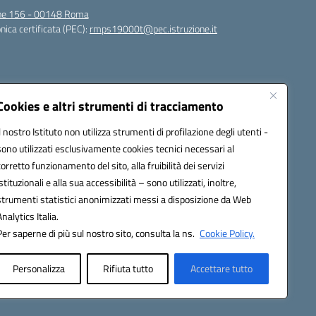
igne 156 - 00148 Roma
nica certificata (PEC):
rmps19000t@pec.istruzione.it
Cookies e altri strumenti di tracciamento
Il nostro Istituto non utilizza strumenti di profilazione degli utenti -
sono utilizzati esclusivamente cookies tecnici necessari al
corretto funzionamento del sito, alla fruibilità dei servizi
t@istruzione.it
istituzionali e alla sua accessibilità – sono utilizzati, inoltre,
strumenti statistici anonimizzati messi a disposizione da Web
Analytics Italia.
Per saperne di più sul nostro sito, consulta la ns.
Cookie Policy.
Personalizza
Rifiuta tutto
Accettare tutto