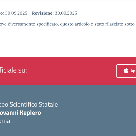
o:
30.09.2025
-
Revisione:
30.09.2025
ove diversamente specificato, questo articolo è stato rilasciato sott
iciale su:
App
ceo Scientifico Statale
iovanni Keplero
oma
Visita la pagina iniziale della scuola