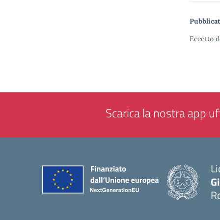
Pubblicat
Eccetto d
Scarica la nostra app uff
Li
G
R
— 