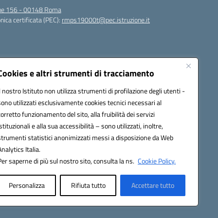
igne 156 - 00148 Roma
nica certificata (PEC):
rmps19000t@pec.istruzione.it
Cookies e altri strumenti di tracciamento
Il nostro Istituto non utilizza strumenti di profilazione degli utenti -
sono utilizzati esclusivamente cookies tecnici necessari al
corretto funzionamento del sito, alla fruibilità dei servizi
t@istruzione.it
istituzionali e alla sua accessibilità – sono utilizzati, inoltre,
strumenti statistici anonimizzati messi a disposizione da Web
Analytics Italia.
Per saperne di più sul nostro sito, consulta la ns.
Cookie Policy.
Personalizza
Rifiuta tutto
Accettare tutto