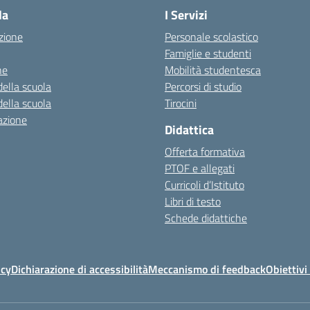
la
I Servizi
zione
Personale scolastico
Famiglie e studenti
ne
Mobilità studentesca
della scuola
Percorsi di studio
della scuola
Tirocini
azione
Didattica
Offerta formativa
PTOF e allegati
Curricoli d’Istituto
Libri di testo
Schede didattiche
icy
Dichiarazione di accessibilità
Meccanismo di feedback
Obiettivi 