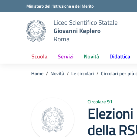
Vai ai contenuti
Vai al menu di navigazione
Vai al footer
Ministero dell'Istruzione e del Merito
Liceo Scientifico Statale
Giovanni Keplero
Roma
Scuola
Servizi
Novità
Didattica
Home
Novità
Le circolari
Circolari per più 
Circolare 91
Elezioni 
della RS