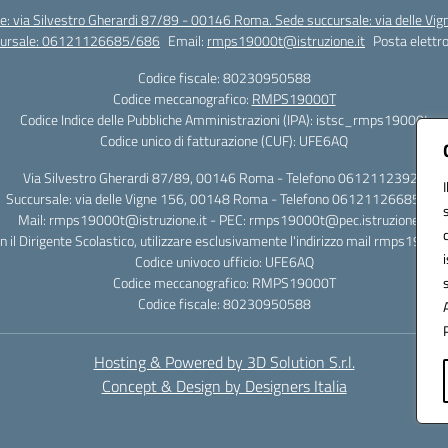
e: via Silvestro Gherardi 87/89 - 00146 Roma. Sede succursale: via delle V
ccursale: 06121126685/686
Email:
rmps19000t@istruzione.it
Posta elettro
Codice fiscale: 80230950588
Codice meccanografico:
RMPS19000T
Codice Indice delle Pubbliche Amministrazioni (IPA): istsc_rmps19000t
Codice unico di fatturazione (CUF): UFE6AQ
Via Silvestro Gherardi 87/89, 00146 Roma - Telefono 06121123925
Succursale: via delle Vigne 156, 00148 Roma - Telefono 06121126685/86
Mail: rmps19000t@istruzione.it - PEC: rmps19000t@pec.istruzione.it
on il Dirigente Scolastico, utilizzare esclusivamente l'indirizzo mail rmps19000
Codice univoco ufficio: UFE6AQ
Codice meccanografico: RMPS19000T
Codice fiscale: 80230950588
Hosting & Powered by 3D Solution S.r.l.
Concept & Design by Designers Italia