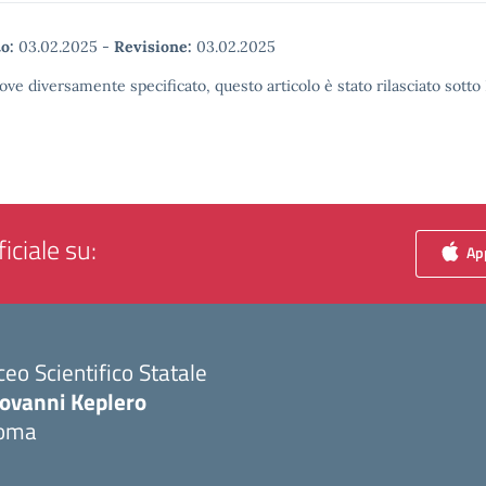
o:
03.02.2025
-
Revisione:
03.02.2025
ove diversamente specificato, questo articolo è stato rilasciato sott
iciale su:
App
ceo Scientifico Statale
iovanni Keplero
oma
Visita la pagina iniziale della scuola