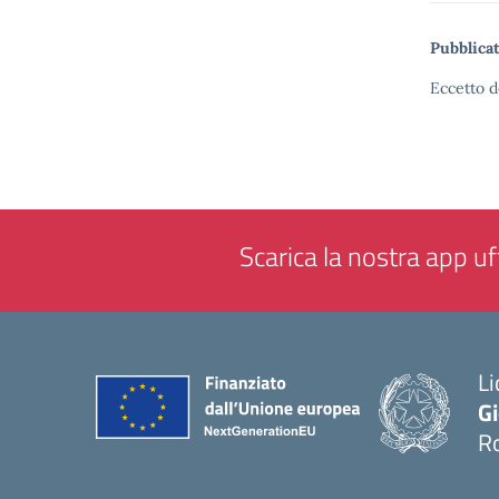
Pubblicat
Eccetto d
Scarica la nostra app uff
Li
G
R
— 