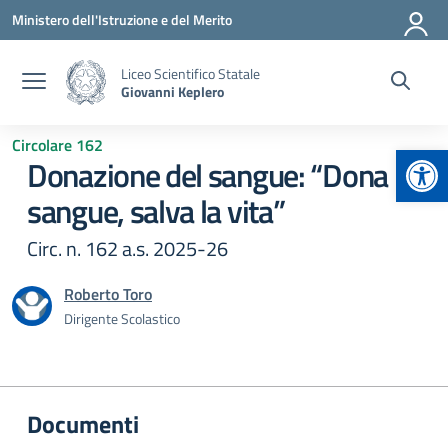
Vai ai contenuti
Vai al menu di navigazione
Vai al footer
Ministero dell'Istruzione e del Merito
Liceo Scientifico Statale
Giovanni Keplero
Circolare 162
Apr
Donazione del sangue: “Dona il
sangue, salva la vita”
Circ. n. 162 a.s. 2025-26
Roberto Toro
Dirigente Scolastico
Documenti