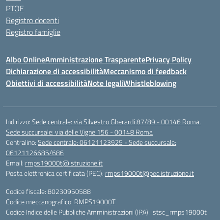
PTOF
Registro docenti
Registro famiglie
Albo Online
Amministrazione Trasparente
Privacy Policy
Dichiarazione di accessibilità
Meccanismo di feedback
Obiettivi di accessibilità
Note legali
Whistleblowing
Indirizzo:
Sede centrale: via Silvestro Gherardi 87/89 - 00146 Roma.
Sede succursale: via delle Vigne 156 - 00148 Roma
Centralino:
Sede centrale: 06121123925 - Sede succursale:
06121126685/686
Email:
rmps19000t@istruzione.it
Posta elettronica certificata (PEC):
rmps19000t@pec.istruzione.it
Codice fiscale: 80230950588
Codice meccanografico:
RMPS19000T
Codice Indice delle Pubbliche Amministrazioni (IPA): istsc_rmps19000t