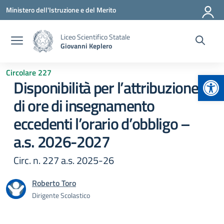
Vai ai contenuti
Vai al menu di navigazione
Vai al footer
Ministero dell'Istruzione e del Merito
Liceo Scientifico Statale
Giovanni Keplero
Circolare 227
Apr
Disponibilità per l’attribuzione
di ore di insegnamento
eccedenti l’orario d’obbligo –
a.s. 2026-2027
Circ. n. 227 a.s. 2025-26
Roberto Toro
Dirigente Scolastico