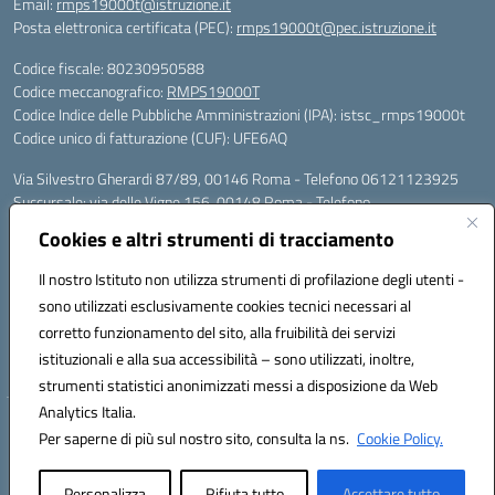
Email:
rmps19000t@istruzione.it
Posta elettronica certificata (PEC):
rmps19000t@pec.istruzione.it
Codice fiscale: 80230950588
Codice meccanografico:
RMPS19000T
Codice Indice delle Pubbliche Amministrazioni (IPA): istsc_rmps19000t
Codice unico di fatturazione (CUF): UFE6AQ
Via Silvestro Gherardi 87/89, 00146 Roma - Telefono 06121123925
Succursale: via delle Vigne 156, 00148 Roma - Telefono
06121126685/86
Cookies e altri strumenti di tracciamento
Mail: rmps19000t@istruzione.it - PEC: rmps19000t@pec.istruzione.it
Per contatti con il Dirigente Scolastico, utilizzare esclusivamente
Il nostro Istituto non utilizza strumenti di profilazione degli utenti -
l'indirizzo mail rmps19000t@istruzione.it
sono utilizzati esclusivamente cookies tecnici necessari al
Codice univoco ufficio: UFE6AQ
corretto funzionamento del sito, alla fruibilità dei servizi
Codice meccanografico: RMPS19000T
istituzionali e alla sua accessibilità – sono utilizzati, inoltre,
Codice fiscale: 80230950588
strumenti statistici anonimizzati messi a disposizione da Web
Analytics Italia.
Hosting & Powered by 3D Solution S.r.l.
Per saperne di più sul nostro sito, consulta la ns.
Cookie Policy.
Concept & Design by Designers Italia
Personalizza
Rifiuta tutto
Accettare tutto