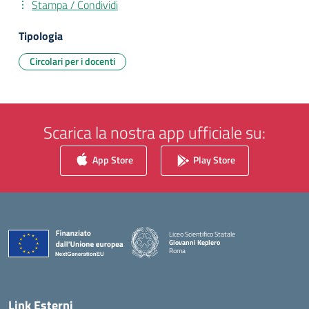
Stampa / Condividi
Tipologia
Circolari per i docenti
Scarica la nostra app ufficiale su:
App Store
Play Store
Liceo Scientifico Statale
Giovanni Keplero
Roma
— Visita la pagina iniziale della scuola
Link Esterni