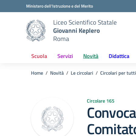
Vai ai contenuti
Vai al menu di navigazione
Vai al footer
Ministero dell'Istruzione e del Merito
Liceo Scientifico Statale
Giovanni Keplero
Roma
Scuola
Servizi
Novità
Didattica
Home
Novità
Le circolari
Circolari per tutt
Circolare 165
Convoca
Comitat