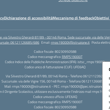
icy
Dichiarazione di accessibilità
Meccanismo di feedback
Obiettivi 
e: via Silvestro Gherardi 87/89 - 00146 Roma. Sede succursale: via delle V
ccursale: 06121126685/686
Email:
rmps19000t@istruzione.it
Posta elettro
Codice fiscale: 80230950588
Codice meccanografico:
RMPS19000T
Codice Indice delle Pubbliche Amministrazioni (IPA): istsc_rmps19000t
Codice unico di fatturazione (CUF): UFE6AQ
Via Silvestro Gherardi 87/89, 00146 Roma - Telefono 06121123925
Succursale: via delle Vigne 156, 00148 Roma - Telefono 06121126685/86
Mail: rmps19000t@istruzione.it - PEC: rmps19000t@pec.istruzione.it
on il Dirigente Scolastico, utilizzare esclusivamente l'indirizzo mail rmps19000
Codice univoco ufficio: UFE6AQ
Codice meccanografico: RMPS19000T
Codice fiscale: 80230950588