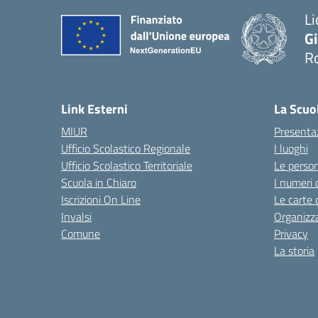
Li
G
R
— 
Link Esterni
La Scuo
MIUR
Presenta
Ufficio Scolastico Regionale
I luoghi
Ufficio Scolastico Territoriale
Le perso
Scuola in Chiaro
I numeri 
Iscrizioni On Line
Le carte 
Invalsi
Organizz
Comune
Privacy
La storia