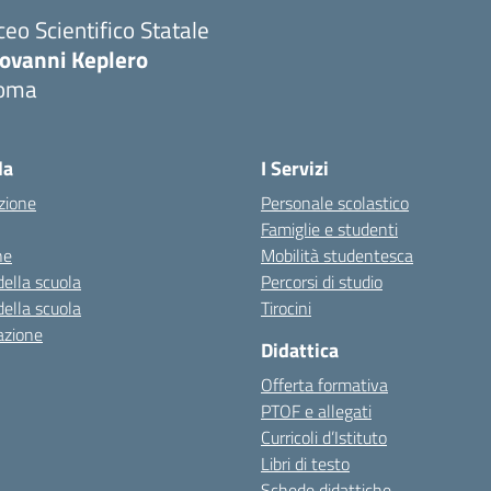
ceo Scientifico Statale
iovanni Keplero
oma
Visita la pagina iniziale della scuola
la
I Servizi
zione
Personale scolastico
Famiglie e studenti
ne
Mobilità studentesca
della scuola
Percorsi di studio
della scuola
Tirocini
azione
Didattica
Offerta formativa
PTOF e allegati
Curricoli d’Istituto
Libri di testo
Schede didattiche