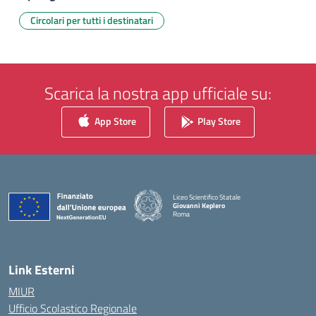
Circolari per tutti i destinatari
Scarica la nostra app ufficiale su:
App Store
Play Store
Liceo Scientifico Statale
Giovanni Keplero
Roma
— Visita la pagina iniziale della scuola
Link Esterni
MIUR
Ufficio Scolastico Regionale