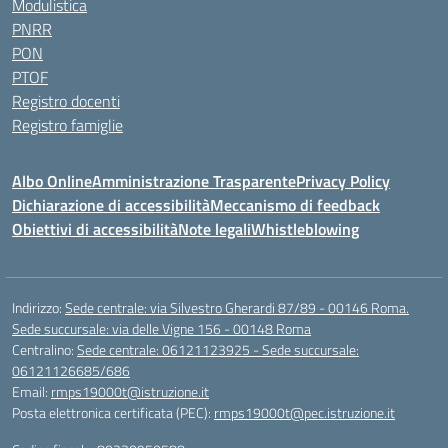
Modulistica
PNRR
PON
PTOF
Registro docenti
Registro famiglie
Albo Online
Amministrazione Trasparente
Privacy Policy
Dichiarazione di accessibilità
Meccanismo di feedback
Obiettivi di accessibilità
Note legali
Whistleblowing
Indirizzo:
Sede centrale: via Silvestro Gherardi 87/89 - 00146 Roma.
Sede succursale: via delle Vigne 156 - 00148 Roma
Centralino:
Sede centrale: 06121123925 - Sede succursale:
06121126685/686
Email:
rmps19000t@istruzione.it
Posta elettronica certificata (PEC):
rmps19000t@pec.istruzione.it