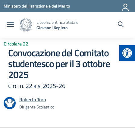
Vai ai contenuti
Vai al menu di navigazione
Vai al footer
Ministero dell'Istruzione e del Merito
Liceo Scientifico Statale
Giovanni Keplero
Circolare 22
Apr
Convocazione del Comitato
studentesco per il 3 ottobre
2025
Circ. n. 22 a.s. 2025-26
Roberto Toro
Dirigente Scolastico