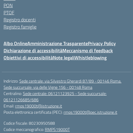
PON
PTOF
Registro docenti
Registro famiglie
Albo Online
Amministrazione Trasparente
Privacy Policy
Dichiarazione di accessibilità
Meccanismo di feedback
Obiettivi di accessibilità
Note legali
Whistleblowing
Indirizzo:
Sede centrale: via Silvestro Gherardi 87/89 - 00146 Roma.
Sede succursale: via delle Vigne 156 - 00148 Roma
Centralino:
Sede centrale: 06121123925 - Sede succursale:
06121126685/686
Email:
rmps19000t@istruzione.it
Posta elettronica certificata (PEC):
rmps19000t@pec.istruzione.it
Codice fiscale: 80230950588
Codice meccanografico:
RMPS19000T