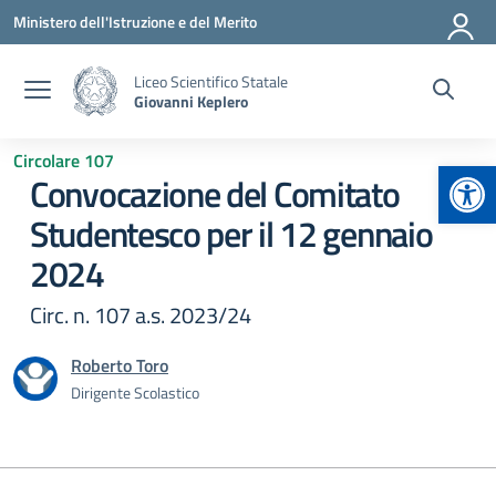
Vai ai contenuti
Vai al menu di navigazione
Vai al footer
Ministero dell'Istruzione e del Merito
Liceo Scientifico Statale
Giovanni Keplero
Circolare 107
Apr
Convocazione del Comitato
Studentesco per il 12 gennaio
2024
Circ. n. 107 a.s. 2023/24
Roberto Toro
Dirigente Scolastico