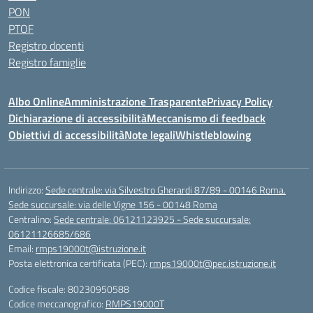
PON
PTOF
Registro docenti
Registro famiglie
Albo Online
Amministrazione Trasparente
Privacy Policy
Dichiarazione di accessibilità
Meccanismo di feedback
Obiettivi di accessibilità
Note legali
Whistleblowing
Indirizzo:
Sede centrale: via Silvestro Gherardi 87/89 - 00146 Roma.
Sede succursale: via delle Vigne 156 - 00148 Roma
Centralino:
Sede centrale: 06121123925 - Sede succursale:
06121126685/686
Email:
rmps19000t@istruzione.it
Posta elettronica certificata (PEC):
rmps19000t@pec.istruzione.it
Codice fiscale: 80230950588
Codice meccanografico:
RMPS19000T