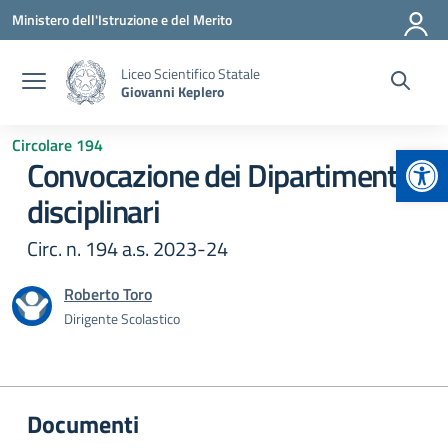
Vai ai contenuti
Vai al menu di navigazione
Vai al footer
Ministero dell'Istruzione e del Merito
Liceo Scientifico Statale
Giovanni Keplero
Circolare 194
Apr
Convocazione dei Dipartimenti
disciplinari
Circ. n. 194 a.s. 2023-24
Roberto Toro
Dirigente Scolastico
Documenti