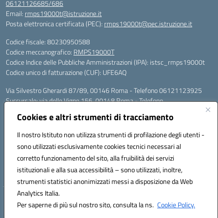
06121126685/686
Email:
rmps19000t@istruzione.it
Posta elettronica certificata (PEC):
rmps19000t@pec.istruzione.it
Codice fiscale: 80230950588
Codice meccanografico:
RMPS19000T
Codice Indice delle Pubbliche Amministrazioni (IPA): istsc_rmps19000t
Codice unico di fatturazione (CUF): UFE6AQ
Via Silvestro Gherardi 87/89, 00146 Roma - Telefono 06121123925
Succursale: via delle Vigne 156, 00148 Roma - Telefono
06121126685/86
Cookies e altri strumenti di tracciamento
Mail: rmps19000t@istruzione.it - PEC: rmps19000t@pec.istruzione.it
Per contatti con il Dirigente Scolastico, utilizzare esclusivamente
Il nostro Istituto non utilizza strumenti di profilazione degli utenti -
l'indirizzo mail rmps19000t@istruzione.it
sono utilizzati esclusivamente cookies tecnici necessari al
Codice univoco ufficio: UFE6AQ
corretto funzionamento del sito, alla fruibilità dei servizi
Codice meccanografico: RMPS19000T
istituzionali e alla sua accessibilità – sono utilizzati, inoltre,
Codice fiscale: 80230950588
strumenti statistici anonimizzati messi a disposizione da Web
Analytics Italia.
Hosting & Powered by 3D Solution S.r.l.
Per saperne di più sul nostro sito, consulta la ns.
Cookie Policy.
Concept & Design by Designers Italia