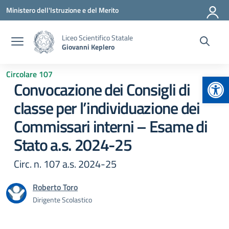
Vai ai contenuti
Vai al menu di navigazione
Vai al footer
Ministero dell'Istruzione e del Merito
Liceo Scientifico Statale
Giovanni Keplero
Circolare 107
Apr
Convocazione dei Consigli di
classe per l’individuazione dei
Commissari interni – Esame di
Stato a.s. 2024-25
Circ. n. 107 a.s. 2024-25
Roberto Toro
Dirigente Scolastico