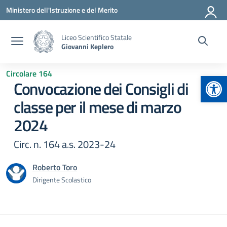
Vai ai contenuti
Vai al menu di navigazione
Vai al footer
Ministero dell'Istruzione e del Merito
Liceo Scientifico Statale
Giovanni Keplero
Circolare 164
Apr
Convocazione dei Consigli di
classe per il mese di marzo
2024
Circ. n. 164 a.s. 2023-24
Roberto Toro
Dirigente Scolastico