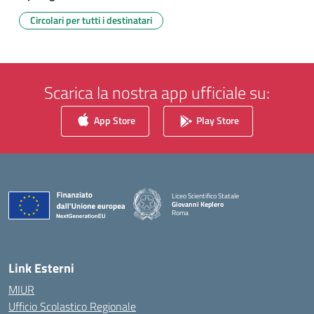
Circolari per tutti i destinatari
Scarica la nostra app ufficiale su:
App Store
Play Store
Liceo Scientifico Statale
Giovanni Keplero
Roma
— Visita la pagina iniziale della scuola
Link Esterni
MIUR
Ufficio Scolastico Regionale