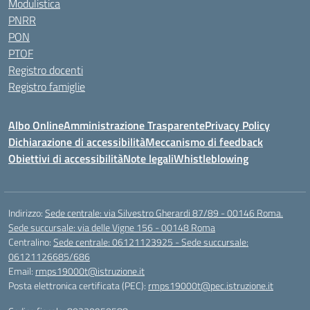
Modulistica
PNRR
PON
PTOF
Registro docenti
Registro famiglie
Albo Online
Amministrazione Trasparente
Privacy Policy
Dichiarazione di accessibilità
Meccanismo di feedback
Obiettivi di accessibilità
Note legali
Whistleblowing
Indirizzo:
Sede centrale: via Silvestro Gherardi 87/89 - 00146 Roma.
Sede succursale: via delle Vigne 156 - 00148 Roma
Centralino:
Sede centrale: 06121123925 - Sede succursale:
06121126685/686
Email:
rmps19000t@istruzione.it
Posta elettronica certificata (PEC):
rmps19000t@pec.istruzione.it