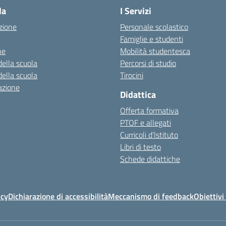
la
I Servizi
zione
Personale scolastico
Famiglie e studenti
ne
Mobilità studentesca
della scuola
Percorsi di studio
della scuola
Tirocini
azione
Didattica
Offerta formativa
PTOF e allegati
Curricoli d’Istituto
Libri di testo
Schede didattiche
icy
Dichiarazione di accessibilità
Meccanismo di feedback
Obiettivi 