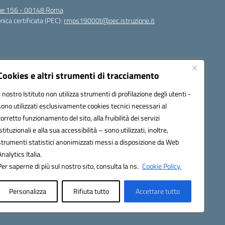
igne 156 - 00148 Roma
nica certificata (PEC):
rmps19000t@pec.istruzione.it
Cookies e altri strumenti di tracciamento
Il nostro Istituto non utilizza strumenti di profilazione degli utenti -
sono utilizzati esclusivamente cookies tecnici necessari al
corretto funzionamento del sito, alla fruibilità dei servizi
t@istruzione.it
istituzionali e alla sua accessibilità – sono utilizzati, inoltre,
strumenti statistici anonimizzati messi a disposizione da Web
Analytics Italia.
Per saperne di più sul nostro sito, consulta la ns.
Cookie Policy.
Personalizza
Rifiuta tutto
Accettare tutto