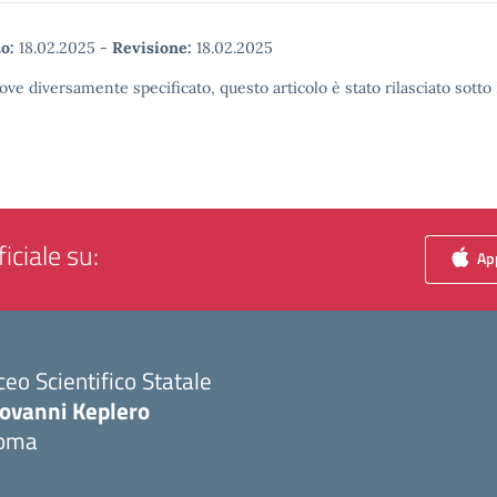
o:
18.02.2025
-
Revisione:
18.02.2025
ove diversamente specificato, questo articolo è stato rilasciato sott
iciale su:
App
ceo Scientifico Statale
iovanni Keplero
oma
Visita la pagina iniziale della scuola