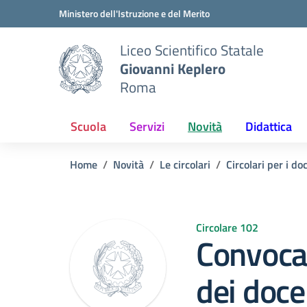
Vai ai contenuti
Vai al menu di navigazione
Vai al footer
Ministero dell'Istruzione e del Merito
Liceo Scientifico Statale
Giovanni Keplero
Roma
Scuola
Servizi
Novità
Didattica
Home
Novità
Le circolari
Circolari per i do
Circolare 102
Convocaz
dei docen