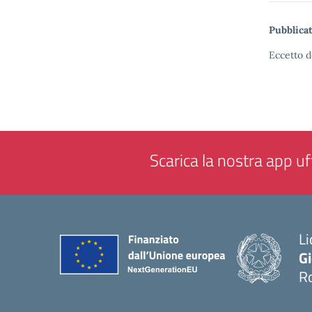
Pubblicat
Eccetto d
Scarica la nostra app uff
Li
G
R
— 