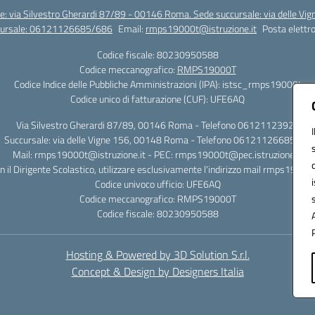
e: via Silvestro Gherardi 87/89 - 00146 Roma. Sede succursale: via delle V
ccursale: 06121126685/686
Email:
rmps19000t@istruzione.it
Posta elettro
Codice fiscale: 80230950588
Codice meccanografico:
RMPS19000T
Codice Indice delle Pubbliche Amministrazioni (IPA): istsc_rmps19000t
Codice unico di fatturazione (CUF): UFE6AQ
Via Silvestro Gherardi 87/89, 00146 Roma - Telefono 06121123925
Succursale: via delle Vigne 156, 00148 Roma - Telefono 06121126685/86
Mail: rmps19000t@istruzione.it - PEC: rmps19000t@pec.istruzione.it
on il Dirigente Scolastico, utilizzare esclusivamente l'indirizzo mail rmps19000
Codice univoco ufficio: UFE6AQ
Codice meccanografico: RMPS19000T
Codice fiscale: 80230950588
Hosting & Powered by 3D Solution S.r.l.
Concept & Design by Designers Italia