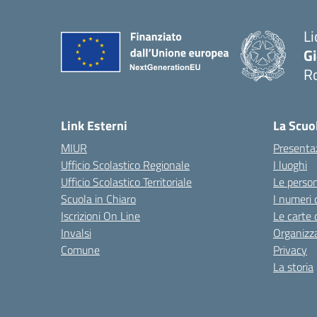
Li
G
R
— 
Link Esterni
La Scuo
MIUR
Presenta
Ufficio Scolastico Regionale
I luoghi
Ufficio Scolastico Territoriale
Le perso
Scuola in Chiaro
I numeri 
Iscrizioni On Line
Le carte 
Invalsi
Organizz
Comune
Privacy
La storia