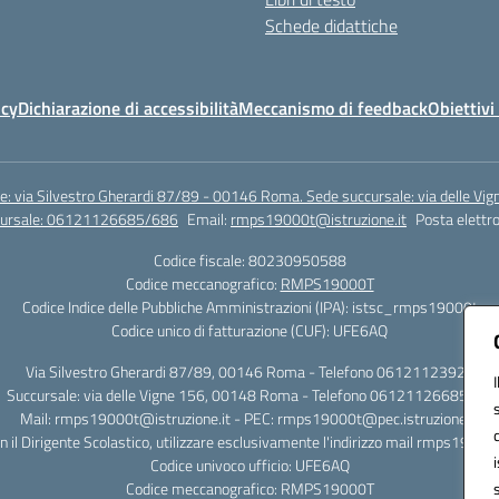
Schede didattiche
icy
Dichiarazione di accessibilità
Meccanismo di feedback
Obiettivi 
e: via Silvestro Gherardi 87/89 - 00146 Roma. Sede succursale: via delle V
ccursale: 06121126685/686
Email:
rmps19000t@istruzione.it
Posta elettro
Codice fiscale: 80230950588
Codice meccanografico:
RMPS19000T
Codice Indice delle Pubbliche Amministrazioni (IPA): istsc_rmps19000t
Codice unico di fatturazione (CUF): UFE6AQ
Via Silvestro Gherardi 87/89, 00146 Roma - Telefono 06121123925
Succursale: via delle Vigne 156, 00148 Roma - Telefono 06121126685/86
Mail: rmps19000t@istruzione.it - PEC: rmps19000t@pec.istruzione.it
on il Dirigente Scolastico, utilizzare esclusivamente l'indirizzo mail rmps19000
Codice univoco ufficio: UFE6AQ
Codice meccanografico: RMPS19000T