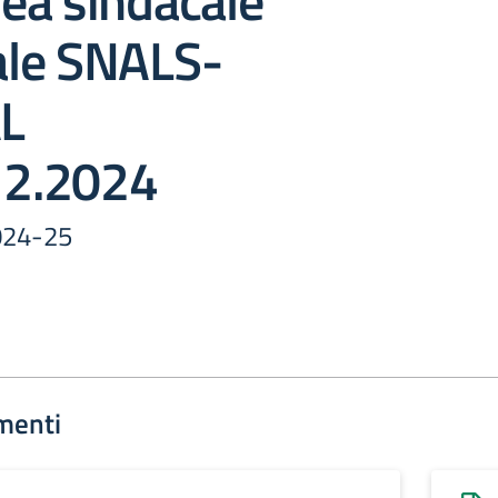
ea sindacale
iale SNALS-
L
12.2024
2024-25
menti