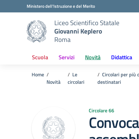
Vai ai contenuti
Vai al menu di navigazione
Vai al footer
Ministero dell'Istruzione e del Merito
Liceo Scientifico Statale
Giovanni Keplero
Roma
Scuola
Servizi
Novità
Didattica
Home
Le
Circolari per più 
Novità
circolari
destinatari
Circolare 66
Convoca