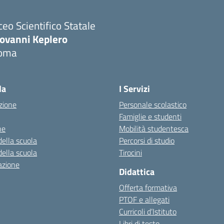
ceo Scientifico Statale
iovanni Keplero
oma
Visita la pagina iniziale della scuola
la
I Servizi
zione
Personale scolastico
Famiglie e studenti
ne
Mobilità studentesca
della scuola
Percorsi di studio
della scuola
Tirocini
azione
Didattica
Offerta formativa
PTOF e allegati
Curricoli d’Istituto
Libri di testo