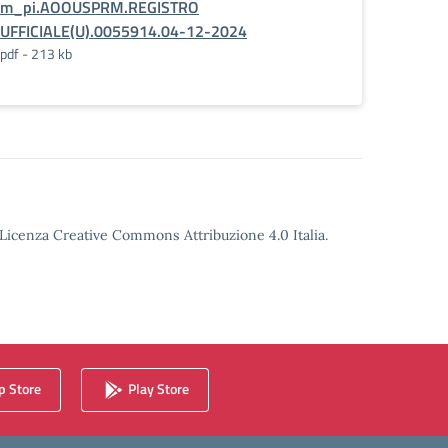
m_pi.AOOUSPRM.REGISTRO
UFFICIALE(U).0055914.04-12-2024
pdf - 213 kb
o Licenza Creative Commons Attribuzione 4.0 Italia.
 Store
Play Store