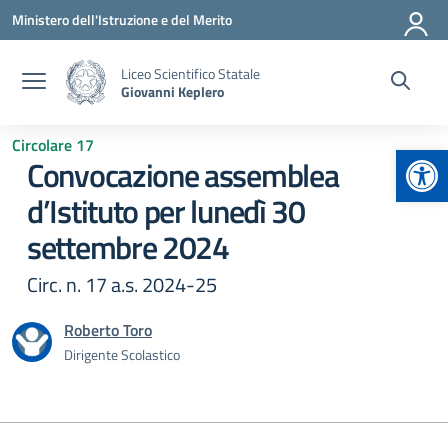
Vai ai contenuti
Vai al menu di navigazione
Vai al footer
Ministero dell'Istruzione e del Merito
Liceo Scientifico Statale
Giovanni Keplero
Circolare 17
Apr
Convocazione assemblea
d’Istituto per lunedì 30
settembre 2024
Circ. n. 17 a.s. 2024-25
Roberto Toro
Dirigente Scolastico