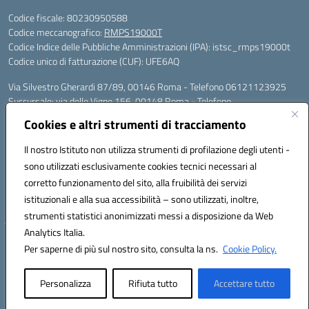
Codice fiscale: 80230950588
Codice meccanografico:
RMPS19000T
Codice Indice delle Pubbliche Amministrazioni (IPA): istsc_rmps19000t
Codice unico di fatturazione (CUF): UFE6AQ
Via Silvestro Gherardi 87/89, 00146 Roma - Telefono 06121123925
Succursale: via delle Vigne 156, 00148 Roma - Telefono
06121126685/86
Cookies e altri strumenti di tracciamento
Mail: rmps19000t@istruzione.it - PEC: rmps19000t@pec.istruzione.it
Per contatti con il Dirigente Scolastico, utilizzare esclusivamente
Il nostro Istituto non utilizza strumenti di profilazione degli utenti -
l'indirizzo mail rmps19000t@istruzione.it
sono utilizzati esclusivamente cookies tecnici necessari al
Codice univoco ufficio: UFE6AQ
corretto funzionamento del sito, alla fruibilità dei servizi
Codice meccanografico: RMPS19000T
istituzionali e alla sua accessibilità – sono utilizzati, inoltre,
Codice fiscale: 80230950588
strumenti statistici anonimizzati messi a disposizione da Web
Analytics Italia.
Hosting & Powered by 3D Solution S.r.l.
Per saperne di più sul nostro sito, consulta la ns.
Cookie Policy.
Concept & Design by Designers Italia
Personalizza
Rifiuta tutto
Accettare tutto