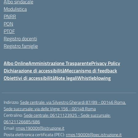
Albo sindacale
Modulistica
PNRR
PON
PTOF
Registro docenti
Registro famiglie
Albo Online
Amministrazione Trasparente
Privacy Policy
Dichiarazione di accessibilità
Meccanismo di feedback
Obiettivi di accessibilità
Note legali
Whistleblowing
Indirizzo:
Sede centrale: via Silvestro Gherardi 87/89 - 00146 Roma.
Sede succursale: via delle Vigne 156 - 00148 Roma
Centralino:
Sede centrale: 06121123925 - Sede succursale:
06121126685/686
Email:
rmps19000t@istruzione.it
Posta elettronica certificata (PEC):
rmps19000t@pec.istruzione.it