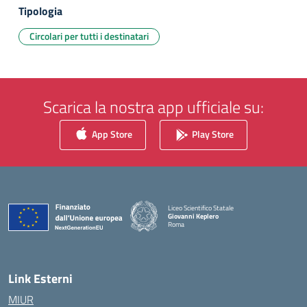
Tipologia
Circolari per tutti i destinatari
Scarica la nostra app ufficiale su:
App Store
Play Store
Liceo Scientifico Statale
Giovanni Keplero
Roma
— Visita la pagina iniziale della scuola
Link Esterni
MIUR