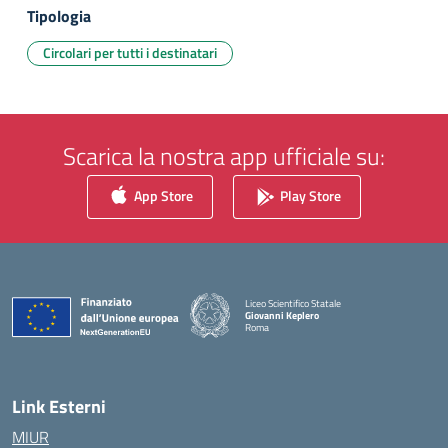
Tipologia
Circolari per tutti i destinatari
Scarica la nostra app ufficiale su:
App Store
Play Store
Liceo Scientifico Statale
Giovanni Keplero
Roma
— Visita la pagina iniziale della scuola
Link Esterni
MIUR