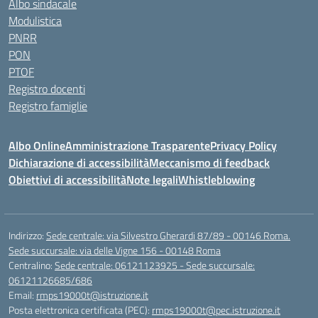
Albo sindacale
Modulistica
PNRR
PON
PTOF
Registro docenti
Registro famiglie
Albo Online
Amministrazione Trasparente
Privacy Policy
Dichiarazione di accessibilità
Meccanismo di feedback
Obiettivi di accessibilità
Note legali
Whistleblowing
Indirizzo:
Sede centrale: via Silvestro Gherardi 87/89 - 00146 Roma.
Sede succursale: via delle Vigne 156 - 00148 Roma
Centralino:
Sede centrale: 06121123925 - Sede succursale:
06121126685/686
Email:
rmps19000t@istruzione.it
Posta elettronica certificata (PEC):
rmps19000t@pec.istruzione.it