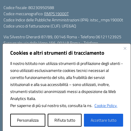
Codice fiscale: 80230950588
Codice meccanografico:
RMPS19000T
Codice Indice delle Pubbliche Amministrazioni (IPA): istsc_rmps19000t
Codice unico di fatturazione (CUF): UFE6AQ
Via Silvestro Gherardi 87/89, 00146 Roma - Telefono 06121123925
Succursale: via delle Vigne 156, 00148 Roma - Telefono
06121126685/86
Cookies e altri strumenti di tracciamento
Mail: rmps19000t@istruzione.it - PEC: rmps19000t@pec.istruzione.it
Per contatti con il Dirigente Scolastico, utilizzare esclusivamente
Il nostro Istituto non utilizza strumenti di profilazione degli utenti -
l'indirizzo mail rmps19000t@istruzione.it
sono utilizzati esclusivamente cookies tecnici necessari al
Codice univoco ufficio: UFE6AQ
corretto funzionamento del sito, alla fruibilità dei servizi
Codice meccanografico: RMPS19000T
istituzionali e alla sua accessibilità – sono utilizzati, inoltre,
Codice fiscale: 80230950588
strumenti statistici anonimizzati messi a disposizione da Web
Analytics Italia.
Hosting & Powered by 3D Solution S.r.l.
Per saperne di più sul nostro sito, consulta la ns.
Cookie Policy.
Concept & Design by Designers Italia
Personalizza
Rifiuta tutto
Accettare tutto