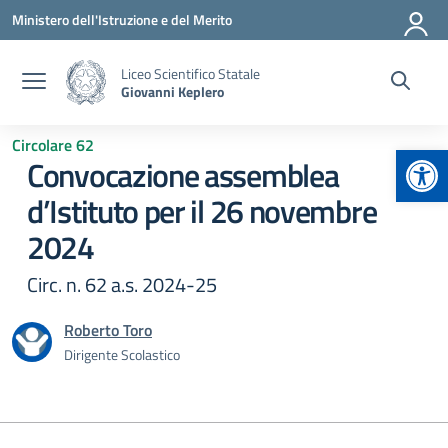
Vai ai contenuti
Vai al menu di navigazione
Vai al footer
Ministero dell'Istruzione e del Merito
Liceo Scientifico Statale
Giovanni Keplero
Circolare 62
Apr
Convocazione assemblea
d’Istituto per il 26 novembre
2024
Circ. n. 62 a.s. 2024-25
Roberto Toro
Dirigente Scolastico