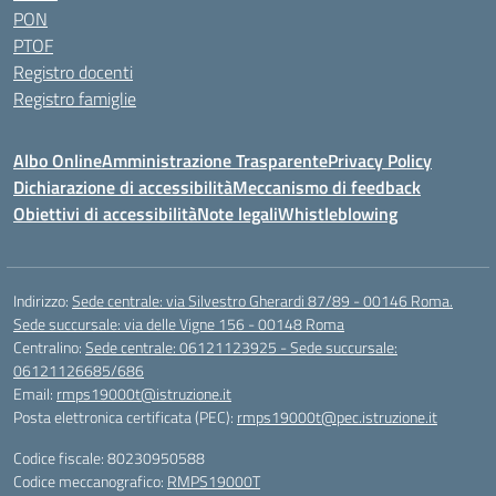
PON
PTOF
Registro docenti
Registro famiglie
Albo Online
Amministrazione Trasparente
Privacy Policy
Dichiarazione di accessibilità
Meccanismo di feedback
Obiettivi di accessibilità
Note legali
Whistleblowing
Indirizzo:
Sede centrale: via Silvestro Gherardi 87/89 - 00146 Roma.
Sede succursale: via delle Vigne 156 - 00148 Roma
Centralino:
Sede centrale: 06121123925 - Sede succursale:
06121126685/686
Email:
rmps19000t@istruzione.it
Posta elettronica certificata (PEC):
rmps19000t@pec.istruzione.it
Codice fiscale: 80230950588
Codice meccanografico:
RMPS19000T