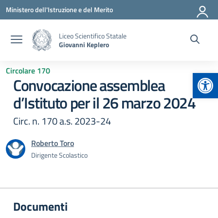
Vai ai contenuti
Vai al menu di navigazione
Vai al footer
Ministero dell'Istruzione e del Merito
Liceo Scientifico Statale
Giovanni Keplero
Circolare 170
Apr
Convocazione assemblea
d’Istituto per il 26 marzo 2024
Circ. n. 170 a.s. 2023-24
Roberto Toro
Dirigente Scolastico
Documenti