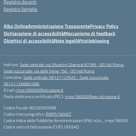
Registro docenti
Registro famiglie
Albo Online
Amministrazione Trasparente
Privacy Policy
Dichiarazione di accessibilità
Meccanismo di feedback
Obiettivi di accessibilità
Note legali
Whistleblowing
Indirizzo:
Sede centrale: via Silvestro Gherardi 87/89 - 00146 Roma.
Sede succursale: via delle Vigne 156 - 00148 Roma
Centralino:
Sede centrale: 06121123925 - Sede succursale:
06121126685/686
Email:
rmps19000t@istruzione.it
Posta elettronica certificata (PEC):
rmps19000t@pec.istruzione.it
Codice fiscale: 80230950588
Codice meccanografico:
RMPS19000T
Codice Indice delle Pubbliche Amministrazioni (IPA): istsc_rmps19000t
Codice unico di fatturazione (CUF): UFE6AQ