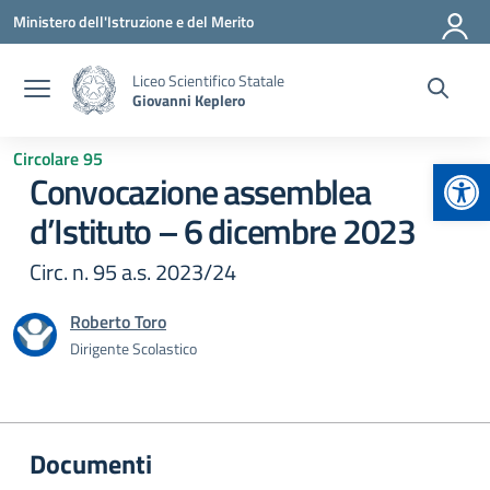
Vai ai contenuti
Vai al menu di navigazione
Vai al footer
Ministero dell'Istruzione e del Merito
Liceo Scientifico Statale
Giovanni Keplero
Circolare 95
Apr
Convocazione assemblea
d’Istituto – 6 dicembre 2023
Circ. n. 95 a.s. 2023/24
Roberto Toro
Dirigente Scolastico
Documenti