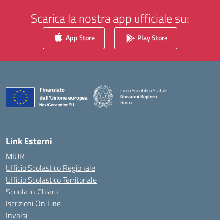
Scarica la nostra app ufficiale su:
App Store
Play Store
Liceo Scientifico Statale
Giovanni Keplero
Roma
— Visita la pagina iniziale della scuola
Link Esterni
MIUR
Ufficio Scolastico Regionale
Ufficio Scolastico Territoriale
Scuola in Chiaro
Iscrizioni On Line
Invalsi